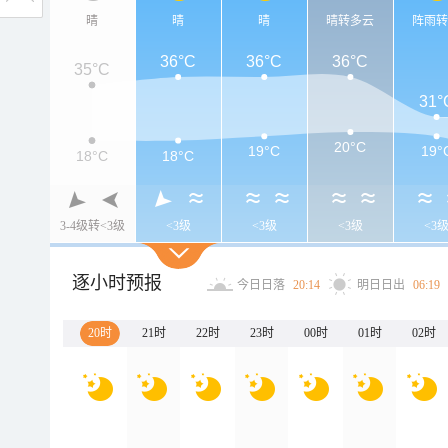
晴
晴
晴
晴转多云
阵雨
36°C
36°C
36°C
35°C
31°
20°C
19°C
19°
18°C
18°C
3-4级转<3级
<3级
<3级
<3级
<3
逐小时预报
今日日落
20:14
明日日出
06:19
20时
21时
22时
23时
00时
01时
02时