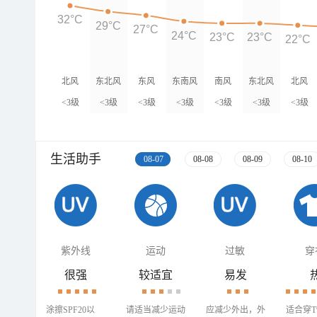
32°C
29°C
27°C
24°C
23°C
23°C
22°C
北风
东北风
东风
东南风
南风
东北风
北风
<3级
<3级
<3级
<3级
<3级
<3级
<3级
生活助手
08-07
08-08
08-09
08-10
紫外线
运动
过敏
穿
很强
较适宜
易发
涂擦SPF20以
请适当减少运动
应减少外出，外
适合穿