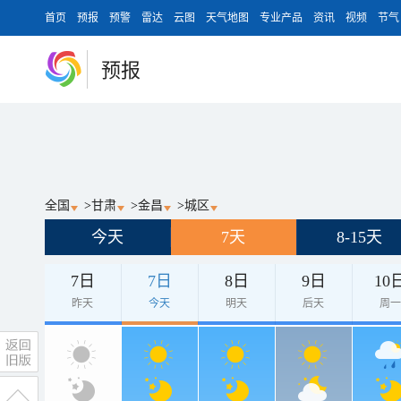
首页
预报
预警
雷达
云图
天气地图
专业产品
资讯
视频
节气
预报
全国
>
甘肃
>
金昌
>
城区
今天
7天
8-15天
7日
7日
8日
9日
10
昨天
今天
明天
后天
周