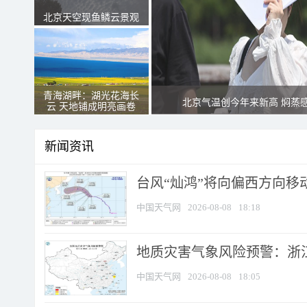
北京天空现鱼鳞云景观
青海湖畔：湖光花海长
北京气温创今年来新高 焖蒸
云 天地铺成明亮画卷
新闻资讯
台风“灿鸿”将向偏西方向移
中国天气网
2026-08-08
18:18
地质灾害气象风险预警：浙
中国天气网
2026-08-08
18:05