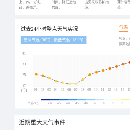
上，PA++护肤
时间，降低运动
出需采取防护措
薄外套
品，避强光。
强度。
施。
装。
气温
过去24小时整点天气实况
气温：
最高气温: 36℃ , 最低气温: 18.9℃
指离地
41
33
25
17
01
02
03
04
05
06
07
08
09
10
11
12
13
14
1
(℃)
气温(℃)
-30
-25
-20
-15
-10
-5
0
5
10
近期重大天气事件