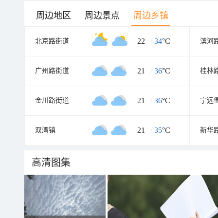
周边地区
周边景点
周边乡镇
22
/
34
°C
北京路街道
滨河
21
/
36
°C
广州路街道
桂林
21
/
36
°C
金川路街道
宁远
21
/
35
°C
双湾镇
新华
高清图集