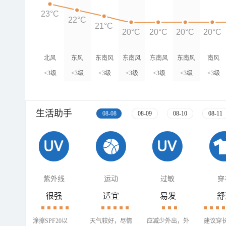
23°C
22°C
21°C
20°C
20°C
20°C
20°C
北风
东风
东南风
东南风
东南风
东南风
南风
<3级
<3级
<3级
<3级
<3级
<3级
<3级
生活助手
08-08
08-09
08-10
08-11
紫外线
运动
过敏
穿
很强
适宜
易发
舒
涂擦SPF20以
天气较好，尽情
应减少外出，外
建议穿