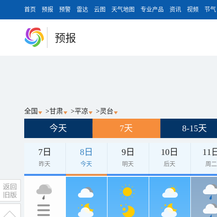
首页
预报
预警
雷达
云图
天气地图
专业产品
资讯
视频
节气
预报
全国
>
甘肃
>
平凉
>
灵台
今天
7天
8-15天
7日
8日
9日
10日
11
昨天
今天
明天
后天
周