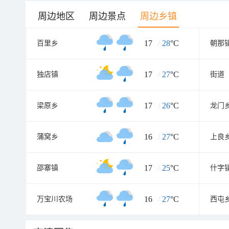
周边地区
周边景点
周边乡镇
17
/
28
°C
百里乡
朝那
17
/
27
°C
独店镇
街道
17
/
26
°C
梁原乡
龙门
16
/
27
°C
蒲窝乡
上良
17
/
25
°C
邵寨镇
什字
16
/
27
°C
万宝川农场
西屯