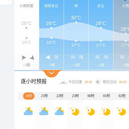
小雨转雾
阴转多云
晴
多云
小
30°C
29°C
29°C
29°C
28°
19°C
19°C
17°C
17°C
17°
<3级
<3级
<3级
<3级
<3
逐小时预报
今日日落
19:46
明日日出
06:03
20时
21时
22时
23时
00时
01时
02时