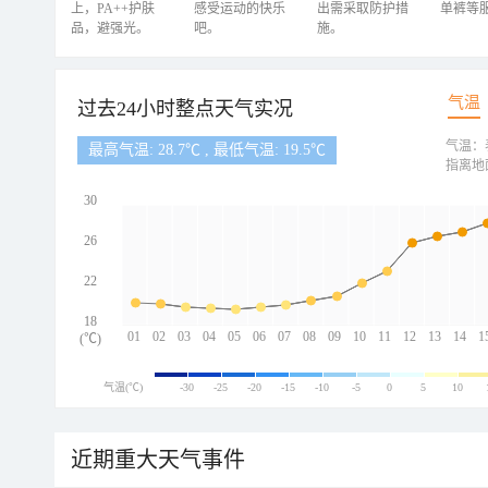
上，PA++护肤
感受运动的快乐
出需采取防护措
单裤等
品，避强光。
吧。
施。
气温
过去24小时整点天气实况
气温：
最高气温: 28.7℃ , 最低气温: 19.5℃
指离地
30
26
22
18
01
02
03
04
05
06
07
08
09
10
11
12
13
14
1
(℃)
气温(℃)
-30
-25
-20
-15
-10
-5
0
5
10
近期重大天气事件