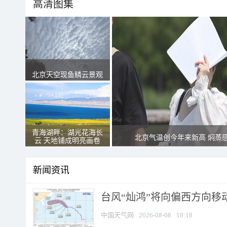
高清图集
北京天空现鱼鳞云景观
青海湖畔：湖光花海长
北京气温创今年来新高 焖蒸
云 天地铺成明亮画卷
新闻资讯
台风“灿鸿”将向偏西方向移
中国天气网
2026-08-08
18:18