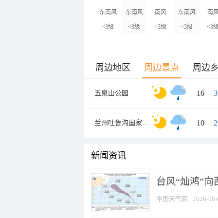
东南风
东南风
南风
东南风
南
<3级
<3级
<3级
<3级
<3
周边地区
周边景点
周边
16
/
3
五泉山公园
10
/
2
兰州吐鲁沟国家森林公园
新闻资讯
台风“灿鸿”
中国天气网
2026-08-