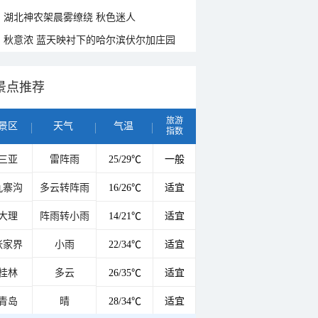
湖北神农架晨雾缭绕 秋色迷人
秋意浓 蓝天映衬下的哈尔滨伏尔加庄园
景点推荐
旅游
景区
天气
气温
指数
三亚
雷阵雨
25/29℃
一般
九寨沟
多云转阵雨
16/26℃
适宜
大理
阵雨转小雨
14/21℃
适宜
张家界
小雨
22/34℃
适宜
桂林
多云
26/35℃
适宜
青岛
晴
28/34℃
适宜