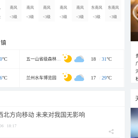
风
南风
南风
南风
南风
南风
东南风
东南风
级
<3级
<3级
<3级
<3级
<3级
<3级
<3级
乡镇
0
°C
18
/
31
°C
五一山省级森林生态旅游区
6
°C
17
/
29
°C
兰州水车博览园
向西北方向移动 未来对我国无影响
06
18:17