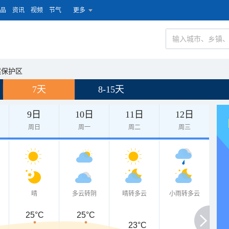
品
资讯
视频
节气
更多
然保护区
7天
8-15天
9日
10日
11日
12日
周日
周一
周二
周三
晴
多云转阴
晴转多云
小雨转多云
25°C
25°C
23°C