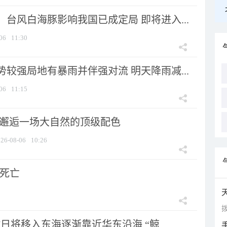
台风白海豚影响我国已成定局 即将进入...
06
11:30
较强局地有暴雨并伴强对流 明天降雨减...
06
11:15
 邂逅一场大自然的顶级配色
26-08-06
10:26
人死亡
拨
7日将移入东海逐渐靠近华东沿海 “鲸...