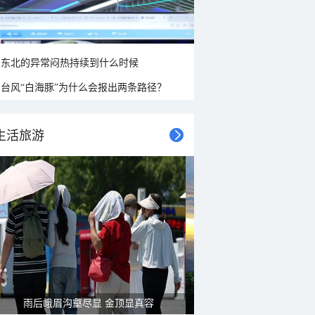
东北的异常闷热持续到什么时候
台风“白海豚”为什么会报出两条路径？
生活旅游
雨后峨眉沟壑尽显 金顶显真容