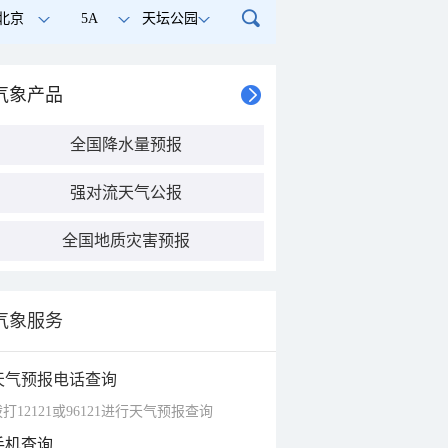
北京
5A
天坛公园
气象产品
全国降水量预报
强对流天气公报
全国地质灾害预报
气象服务
天气预报电话查询
打12121或96121进行天气预报查询
手机查询