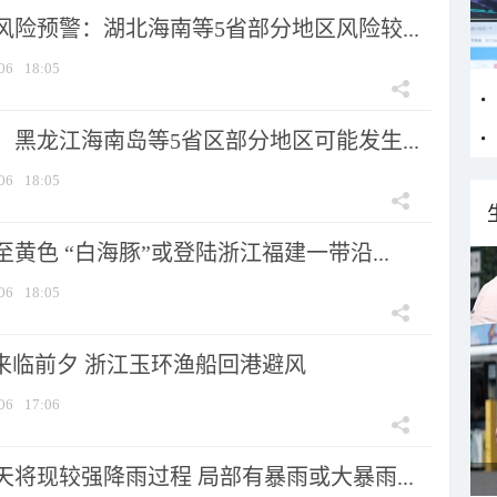
险预警：湖北海南等5省部分地区风险较...
06
18:05
黑龙江海南岛等5省区部分地区可能发生...
06
18:05
黄色 “白海豚”或登陆浙江福建一带沿...
06
18:05
”来临前夕 浙江玉环渔船回港避风
06
17:06
将现较强降雨过程 局部有暴雨或大暴雨...