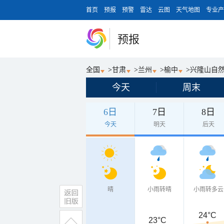
首页
预报
预警
雷达
云图
天气地图
专业产
预报
全国
>
甘肃
>
兰州
>
榆中
>
兴隆山自
今天
周末
6日
7日
8日
今天
明天
后天
晴
小雨转晴
小雨转多云
24°C
23°C