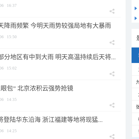
06
16:37
天降雨频繁 今明天雨势较强局地有大暴雨
06
15:50
分地区有中到大雨 明天高温持续后天将...
06
15:02
显眼包” 北京浓积云强势抢镜
06
14:35
将登陆华东沿海 浙江福建等地将现猛...
06
14:25