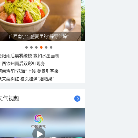
广西南宁：盛夏里的“绿野仙踪”
贵阳雨后晨雾缭绕 宛如水墨画卷
广西钦州雨后双彩虹现身
河南洛阳“花海”上线 美景引客来
秋来栾树红 枝头挂满“胭脂果”
天气视频