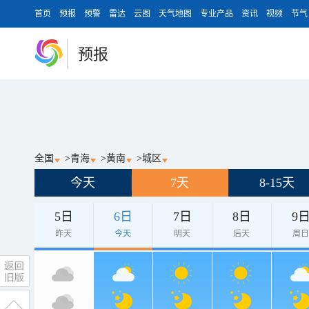
首页
预报
预警
雷达
云图
天气地图
专业产品
资讯
视频
节气
预报
全国
>
青海
>
黄南
>
城区
今天
7天
8-15天
5日
6日
7日
8日
9
昨天
今天
明天
后天
周