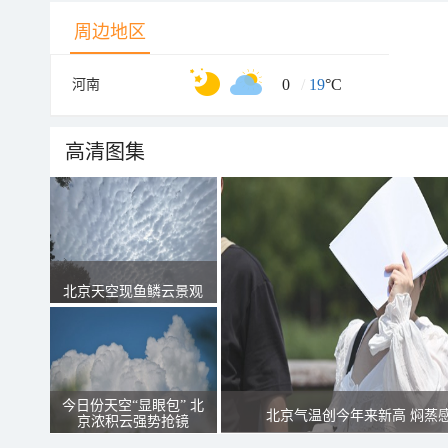
周边地区
0
/
19
°C
河南
高清图集
北京天空现鱼鳞云景观
今日份天空“显眼包” 北
北京气温创今年来新高 焖蒸
京浓积云强势抢镜