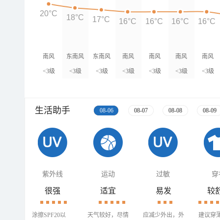
20°C
18°C
17°C
16°C
16°C
16°C
16°C
南风
东南风
东南风
南风
南风
南风
南风
<3级
<3级
<3级
<3级
<3级
<3级
<3级
生活助手
08-06
08-07
08-08
08-09
紫外线
运动
过敏
穿
很强
适宜
易发
较
涂擦SPF20以
天气较好，尽情
应减少外出，外
建议穿