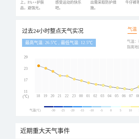
上，PA++护肤
感受运动的快乐
出需采取防护措
牛仔裤
品，避强光。
吧。
施。
气温
过去24小时整点天气实况
气温：
最高气温: 26.5℃ , 最低气温: 12.5℃
指离地
29
23
17
11
18
19
20
21
22
23
00
01
02
03
04
05
06
07
0
(℃)
气温(℃)
-30
-25
-20
-15
-10
-5
0
5
10
近期重大天气事件