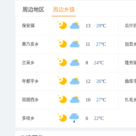
周边地区
周边乡镇
13
/
29
°C
保安镇
瓜什
11
/
27
°C
黄乃亥乡
加吾
8
/
24
°C
兰采乡
隆务
12
/
26
°C
年都乎乡
曲库
10
/
27
°C
双朋西乡
扎毛
6
/
22
°C
多哇乡