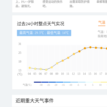
上，PA++护肤
感受运动的快乐
出需采取防护措
单裤等
品，避强光。
吧。
施。
气温
过去24小时整点天气实况
气温：
最高气温: 29.3℃ , 最低气温: 14℃
指离地
31
25
19
13
04
05
06
07
08
09
10
11
12
13
14
15
16
17
1
(℃)
气温(℃)
-30
-25
-20
-15
-10
-5
0
5
10
近期重大天气事件