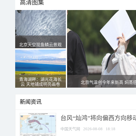
高清图集
北京天空现鱼鳞云景观
青海湖畔：湖光花海长
北京气温创今年来新高 焖蒸
云 天地铺成明亮画卷
新闻资讯
台风“灿鸿”将向偏西方向移
中国天气网
2026-08-08
18:18