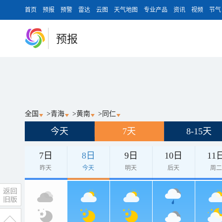
首页
预报
预警
雷达
云图
天气地图
专业产品
资讯
视频
节气
预报
全国
>
青海
>
黄南
>
同仁
今天
7天
8-15天
7日
8日
9日
10日
11
昨天
今天
明天
后天
周