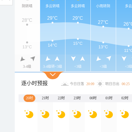
阴转晴
多云转晴
多云转晴
小雨转阴
多
29°C
29°C
28°C
27°C
26°
15°C
14°C
13°C
13°C
11°
3-4级
3-4级转<3级
<3级
<3级
<3
逐小时预报
今日日落
20:09
明日日出
06:25
20时
21时
22时
23时
00时
01时
02时