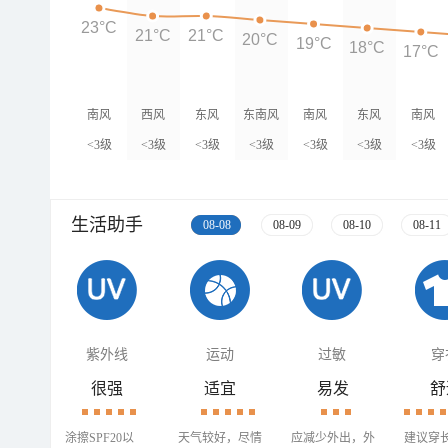
23°C
21°C
21°C
20°C
19°C
18°C
17°C
南风
西风
东风
东南风
南风
东风
南风
<3级
<3级
<3级
<3级
<3级
<3级
<3级
生活助手
08-08
08-09
08-10
08-11
紫外线
运动
过敏
穿
很强
适宜
易发
舒
涂擦SPF20以
天气较好，尽情
应减少外出，外
建议穿