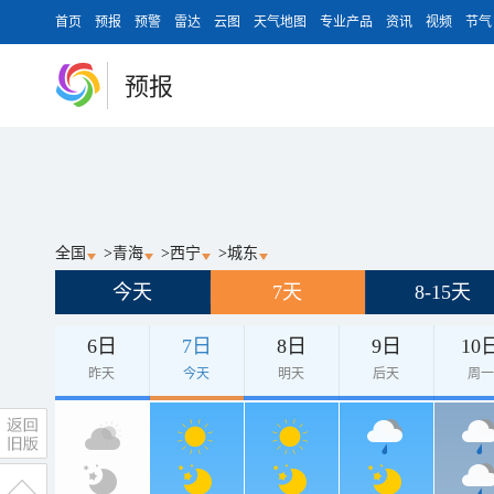
首页
预报
预警
雷达
云图
天气地图
专业产品
资讯
视频
节气
预报
全国
>
青海
>
西宁
>
城东
今天
7天
8-15天
6日
7日
8日
9日
10
昨天
今天
明天
后天
周