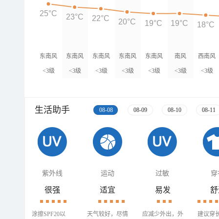
25°C
23°C
22°C
20°C
19°C
19°C
18°C
东南风
东南风
东南风
东南风
东南风
南风
西南风
<3级
<3级
<3级
<3级
<3级
<3级
<3级
生活助手
08-08
08-09
08-10
08-11
紫外线
运动
过敏
穿
很强
适宜
易发
舒
涂擦SPF20以
天气较好，尽情
应减少外出，外
建议穿