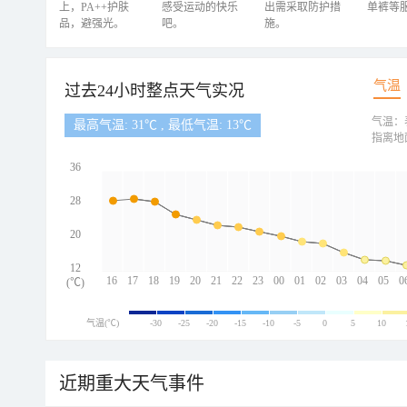
上，PA++护肤
感受运动的快乐
出需采取防护措
单裤等
品，避强光。
吧。
施。
气温
过去24小时整点天气实况
气温：
最高气温: 31℃ , 最低气温: 13℃
指离地
36
28
20
12
16
17
18
19
20
21
22
23
00
01
02
03
04
05
0
(℃)
气温(℃)
-30
-25
-20
-15
-10
-5
0
5
10
近期重大天气事件