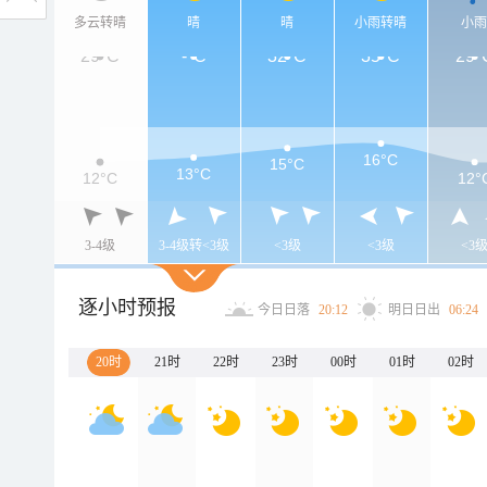
多云转晴
晴
晴
小雨转晴
小
29°C
-°C
32°C
35°C
29°
16°C
15°C
13°C
12°C
12°
3-4级
3-4级转<3级
<3级
<3级
<3
逐小时预报
今日日落
20:12
明日日出
06:24
20时
21时
22时
23时
00时
01时
02时