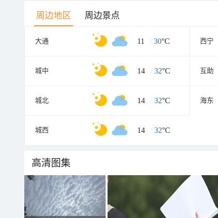
周边地区
周边景点
11
/
30
°C
大通
西宁
14
/
32
°C
城中
互助
14
/
32
°C
城北
海东
14
/
32
°C
城西
高清图集