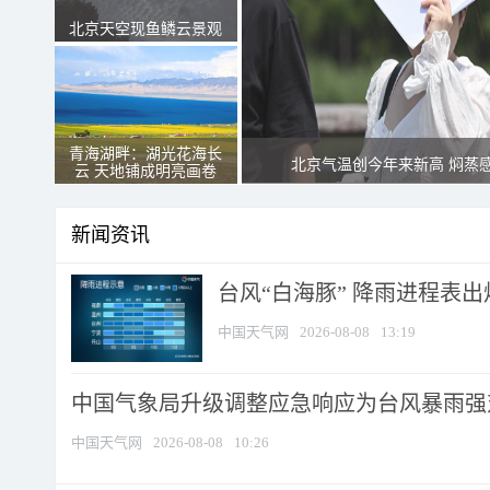
北京天空现鱼鳞云景观
青海湖畔：湖光花海长
北京气温创今年来新高 焖蒸
云 天地铺成明亮画卷
新闻资讯
台风“白海豚” 降雨进程表出炉
中国天气网
2026-08-08
13:19
中国气象局升级调整应急响应为台风暴雨强
中国天气网
2026-08-08
10:26