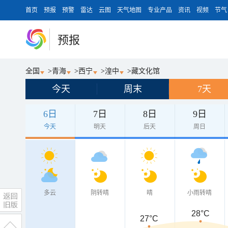
首页
预报
预警
雷达
云图
天气地图
专业产品
资讯
视频
节气
预报
全国
>
青海
>
西宁
>
湟中
>
藏文化馆
今天
周末
7天
6日
7日
8日
9日
今天
明天
后天
周日
多云
阴转晴
晴
小雨转晴
28°C
27°C