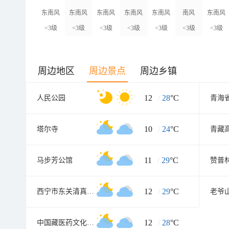
东南风
东南风
东南风
东南风
东南风
南风
东南风
<3级
<3级
<3级
<3级
<3级
<3级
<3级
周边地区
周边景点
周边乡镇
12
/
28
°C
人民公园
青海
10
/
24
°C
塔尔寺
11
/
29
°C
马步芳公馆
赞普
12
/
29
°C
西宁市东关清真大寺
老爷
12
/
28
°C
中国藏医药文化博物馆