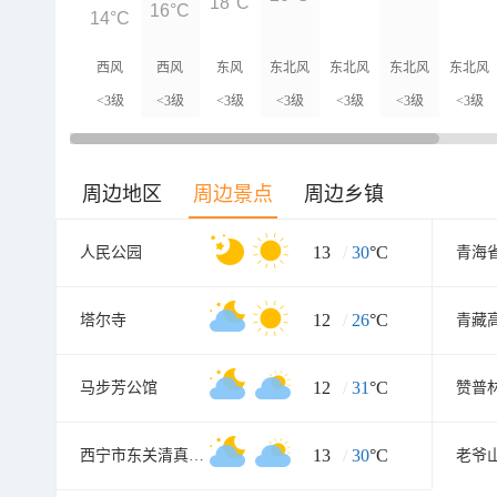
18°C
16°C
14°C
西风
西风
东风
东北风
东北风
东北风
东北风
<3级
<3级
<3级
<3级
<3级
<3级
<3级
周边地区
周边景点
周边乡镇
13
/
30
°C
人民公园
青海
12
/
26
°C
塔尔寺
12
/
31
°C
马步芳公馆
赞普
13
/
30
°C
西宁市东关清真大寺
老爷