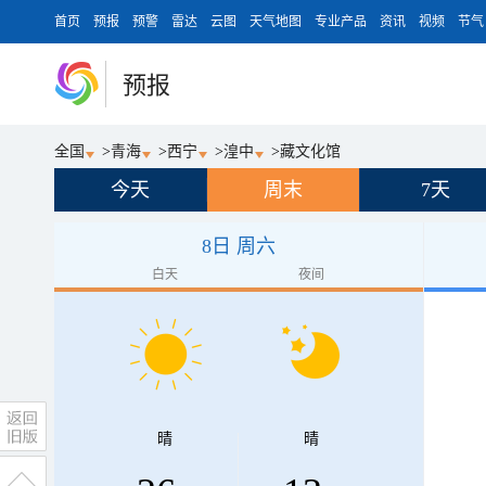
首页
预报
预警
雷达
云图
天气地图
专业产品
资讯
视频
节气
预报
全国
>
青海
>
西宁
>
湟中
>
藏文化馆
今天
周末
7天
8日 周六
白天
夜间
晴
晴