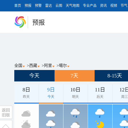
首页
预报
预警
雷达
云图
天气地图
专业产品
资讯
视频
节气
预报
全国
>
西藏
>
阿里
>
噶尔
今天
7天
8-15天
8日
9日
10日
11日
12
昨天
今天
明天
后天
周