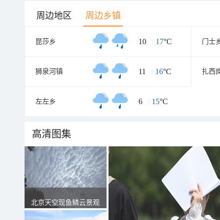
周边地区
周边乡镇
10
/
17
°C
昆莎乡
门士
11
/
16
°C
狮泉河镇
扎西
6
/
15
°C
左左乡
高清图集
北京天空现鱼鳞云景观