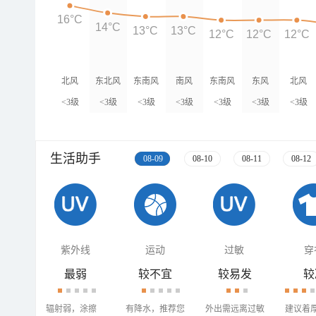
16°C
14°C
13°C
13°C
12°C
12°C
12°C
北风
东北风
东南风
南风
东南风
东风
北风
<3级
<3级
<3级
<3级
<3级
<3级
<3级
生活助手
08-09
08-10
08-11
08-12
紫外线
运动
过敏
穿
最弱
较不宜
较易发
较
辐射弱，涂擦
有降水，推荐您
外出需远离过敏
建议着