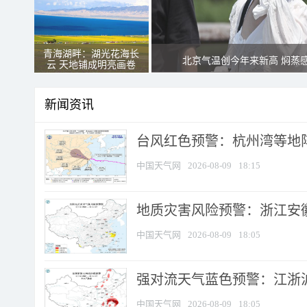
青海湖畔：湖光花海长
北京气温创今年来新高 焖蒸
云 天地铺成明亮画卷
新闻资讯
​台风红色预警：杭州湾等地阵
中国天气网
2026-08-09
18:15
地质灾害风险预警：浙江安徽
中国天气网
2026-08-09
18:05
强对流天气蓝色预警：江浙沪等
中国天气网
2026-08-09
18:05