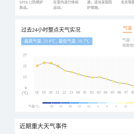
SPF8-12防晒护
在室内进行休闲
源，适当采取防
毛衣等
肤品。
运动。
护措施。
气温
过去24小时整点天气实况
气温：
最高气温: 23.4℃ , 最低气温: 10.7℃
指离地
27
21
15
9
18
19
20
21
22
23
00
01
02
03
04
05
06
07
0
(℃)
气温(℃)
-30
-25
-20
-15
-10
-5
0
5
10
近期重大天气事件