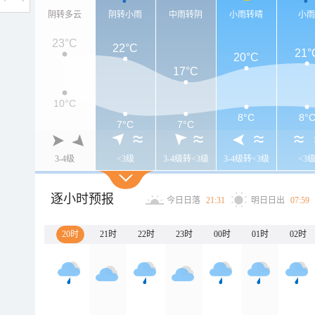
阴转多云
阴转小雨
中雨转阴
小雨转晴
小
23°C
22°C
21°
20°C
17°C
10°C
8°C
8°
7°C
7°C
3-4级
<3级
3-4级转<3级
3-4级转<3级
<3
逐小时预报
今日日落
21:31
明日日出
07:59
20时
21时
22时
23时
00时
01时
02时