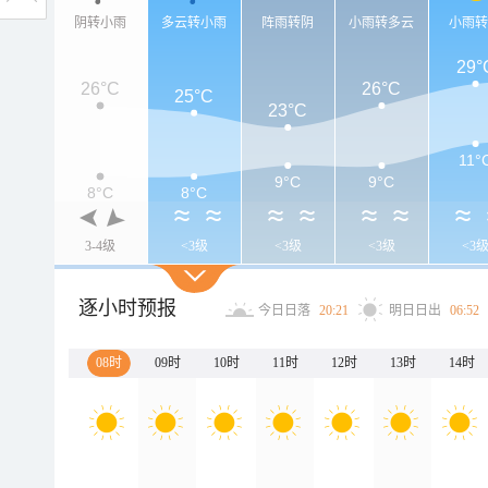
阴转小雨
多云转小雨
阵雨转阴
小雨转多云
小雨
29°
26°C
26°C
25°C
23°C
11°
9°C
9°C
8°C
8°C
3-4级
<3级
<3级
<3级
<3
逐小时预报
今日日落
20:21
明日日出
06:52
08时
09时
10时
11时
12时
13时
14时