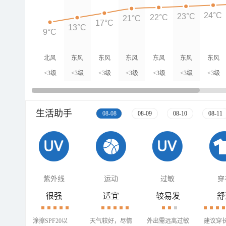
24°C
23°C
22°C
21°C
17°C
13°C
9°C
北风
东风
东风
东风
东风
东风
东风
<3级
<3级
<3级
<3级
<3级
<3级
<3级
生活助手
08-08
08-09
08-10
08-11
紫外线
运动
过敏
穿
很强
适宜
较易发
舒
涂擦SPF20以
天气较好，尽情
外出需远离过敏
建议穿