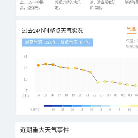
上，PA++护肤
感受运动的快乐
源，适当采取防
单裤等
品，避强光。
吧。
护措施。
气温
过去24小时整点天气实况
气温：
最高气温: 26.6℃ , 最低气温: 8.4℃
指离地
31
23
15
7
14
15
16
17
18
19
20
21
22
23
00
01
02
03
0
(℃)
气温(℃)
-30
-25
-20
-15
-10
-5
0
5
10
近期重大天气事件