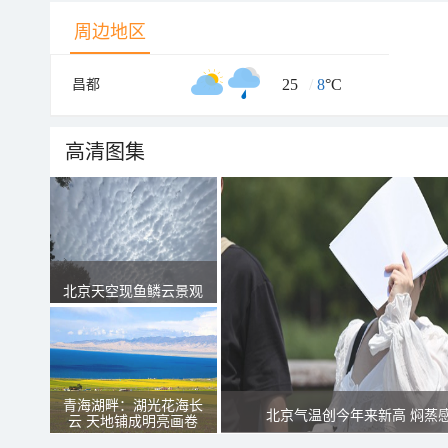
周边地区
25
/
8
°C
昌都
高清图集
北京天空现鱼鳞云景观
青海湖畔：湖光花海长
北京气温创今年来新高 焖蒸
云 天地铺成明亮画卷