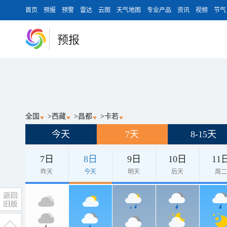
首页
预报
预警
雷达
云图
天气地图
专业产品
资讯
视频
节气
预报
全国
>
西藏
>
昌都
>
卡若
今天
7天
8-15天
7日
8日
9日
10日
11
昨天
今天
明天
后天
周