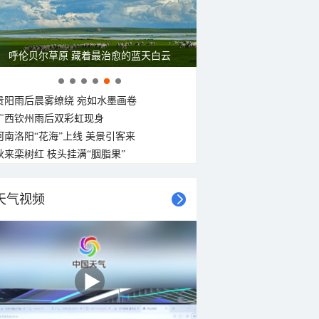
呼伦贝尔草原 藏着最治愈的蓝天白云
贵阳雨后晨雾缭绕 宛如水墨画卷
广西钦州雨后双彩虹现身
河南洛阳“花海”上线 美景引客来
秋来栾树红 枝头挂满“胭脂果”
天气视频