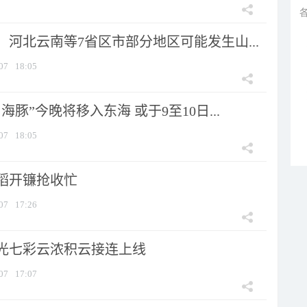
河北云南等7省区市部分地区可能发生山...
07
18:05
海豚”今晚将移入东海 或于9至10日...
07
18:05
稻开镰抢收忙
07
17:26
光七彩云浓积云接连上线
07
17:07