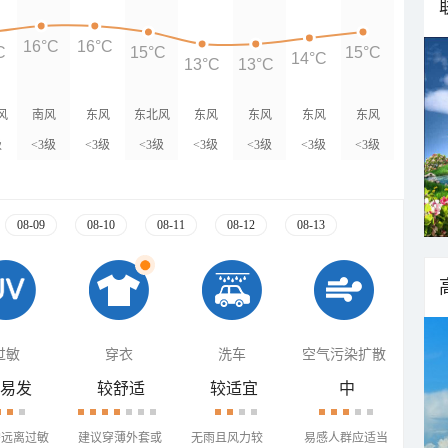
16°C
16°C
C
15°C
15°C
14°C
13°C
13°C
风
南风
东风
东北风
东风
东风
东风
东风
级
<3级
<3级
<3级
<3级
<3级
<3级
<3级
08-09
08-10
08-11
08-12
08-13
过敏
穿衣
洗车
空气污染扩散
易发
较舒适
较适宜
中
需远离过敏
建议穿薄外套或
无雨且风力较
易感人群应适当