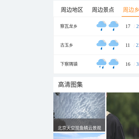
周边地区
周边景点
周边
17
/
2
察瓦龙乡
11
/
2
古玉乡
16
/
3
下察隅镇
高清图集
北京天空现鱼鳞云景观