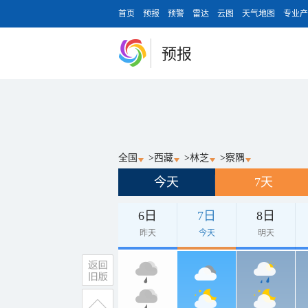
首页
预报
预警
雷达
云图
天气地图
专业产
预报
全国
>
西藏
>
林芝
>
察隅
今天
7天
6日
7日
8日
昨天
今天
明天