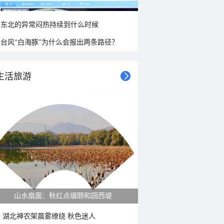
东北的异常闷热持续到什么时候
台风“白海豚”为什么会报出两条路径？
生活旅游
山水扇面：秋红点缀颐和园西堤
湖北神农架晨雾缭绕 秋色迷人