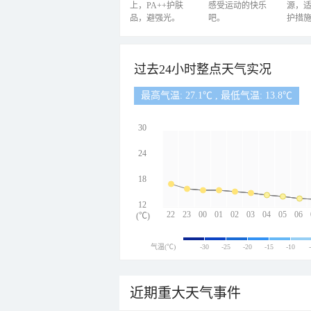
上，PA++护肤
感受运动的快乐
源，
品，避强光。
吧。
护措
过去24小时整点天气实况
最高气温: 27.1℃ , 最低气温: 13.8℃
30
24
18
12
22
23
00
01
02
03
04
05
06
(℃)
气温(℃)
-30
-25
-20
-15
-10
近期重大天气事件