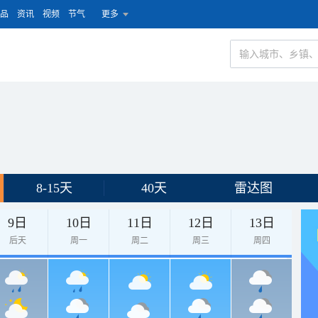
品
资讯
视频
节气
更多
8-15天
40天
雷达图
9日
10日
11日
12日
13日
后天
周一
周二
周三
周四