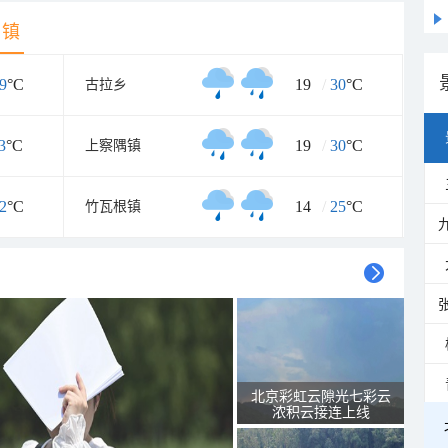
乡镇
9
°C
19
/
30
°C
古拉乡
3
°C
19
/
30
°C
上察隅镇
2
°C
14
/
25
°C
竹瓦根镇
北京彩虹云隙光七彩云
浓积云接连上线