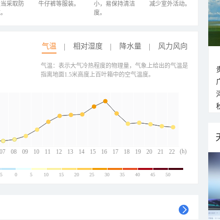
适当采取防
牛仔裤等服装。
小，易保持清洁
减少室外活动。
施。
度。
气温
相对湿度
降水量
风力风向
气温：表示大气冷热程度的物理量，气象上给出的气温是
指离地面1.5米高度上百叶箱中的空气温度。
(h)
07
08
09
10
11
12
13
14
15
16
17
18
19
20
21
22
-5
0
5
10
15
20
25
30
35
40
45
50