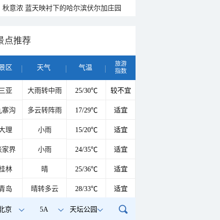
秋意浓 蓝天映衬下的哈尔滨伏尔加庄园
景点推荐
旅游
景区
天气
气温
指数
三亚
大雨转中雨
25/30℃
较不宜
九寨沟
多云转阵雨
17/29℃
适宜
大理
小雨
15/20℃
适宜
张家界
小雨
24/35℃
适宜
桂林
晴
25/36℃
适宜
青岛
晴转多云
28/33℃
适宜
北京
5A
天坛公园