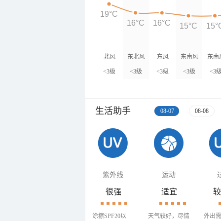
19°C
16°C
16°C
15°C
15°
北风
东北风
东风
东南风
东南
<3级
<3级
<3级
<3级
<3
生活助手
08-07
08-08
紫外线
运动
很强
适宜
较
涂擦SPF20以
天气较好，尽情
外出