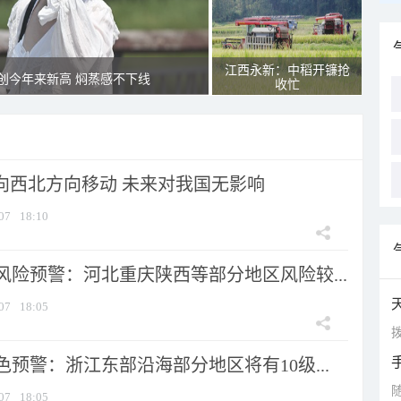
江西永新：中稻开镰抢
创今年来新高 焖蒸感不下线
收忙
将向西北方向移动 未来对我国无影响
07
18:10
风险预警：河北重庆陕西等部分地区风险较...
07
18:05
拨
预警：浙江东部沿海部分地区将有10级...
07
18:05