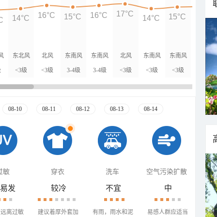
17°C
16°C
16°C
15°C
15°C
15°C
14°C
14°C
C
风
东北风
北风
东南风
东南风
北风
东南风
东南风
北风
级
<3级
<3级
3-4级
3-4级
<3级
<3级
<3级
<3级
08-10
08-11
08-12
08-13
08-14
过敏
穿衣
洗车
空气污染扩散
易发
较冷
不宜
中
需远离过敏
建议着厚外套加
有雨，雨水和泥
易感人群应适当