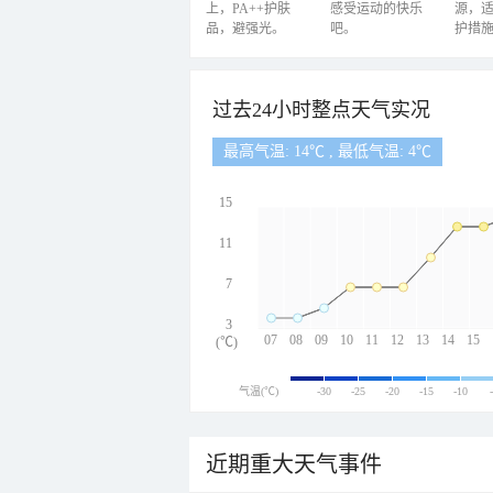
上，PA++护肤
感受运动的快乐
源，
品，避强光。
吧。
护措
过去24小时整点天气实况
最高气温: 14℃ , 最低气温: 4℃
15
11
7
3
07
08
09
10
11
12
13
14
15
(℃)
气温(℃)
-30
-25
-20
-15
-10
近期重大天气事件