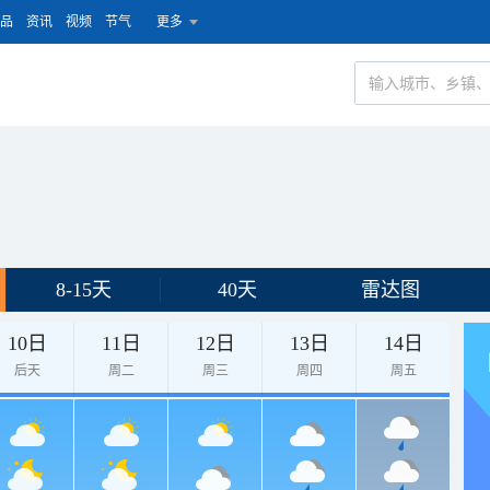
品
资讯
视频
节气
更多
8-15天
40天
雷达图
10日
11日
12日
13日
14日
后天
周二
周三
周四
周五