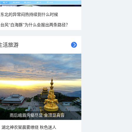
东北的异常闷热持续到什么时候
台风“白海豚”为什么会报出两条路径？
生活旅游
雨后峨眉沟壑尽显 金顶显真容
湖北神农架晨雾缭绕 秋色迷人