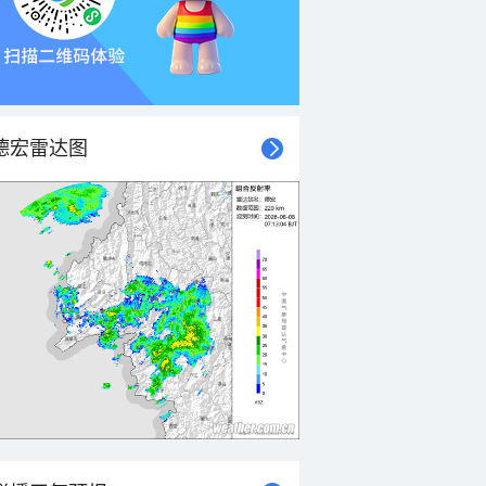
德宏雷达图
21时
22时
23时
00时
01时
02时
03时
04时