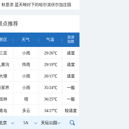
秋意浓 蓝天映衬下的哈尔滨伏尔加庄园
景点推荐
旅游
景区
天气
气温
指数
三亚
小雨
29/26℃
适宜
九寨沟
阵雨
29/19℃
适宜
大理
小雨
20/15℃
适宜
张家界
小雨
35/24℃
一般
桂林
晴
36/25℃
一般
青岛
多云
34/27℃
较适宜
北京
5A
天坛公园