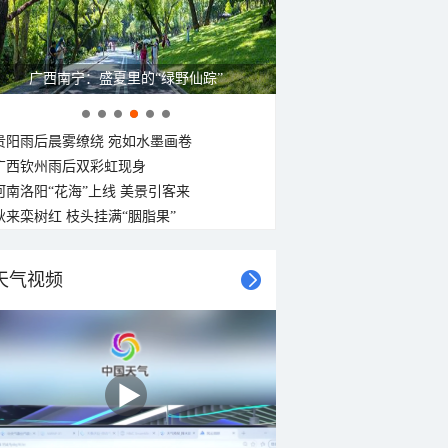
广西南宁：盛夏里的“绿野仙踪”
贵阳雨后晨雾缭绕 宛如水墨画卷
广西钦州雨后双彩虹现身
河南洛阳“花海”上线 美景引客来
秋来栾树红 枝头挂满“胭脂果”
天气视频