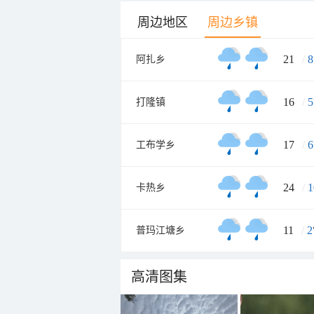
周边地区
周边乡镇
21
/
8
阿扎乡
16
/
5
打隆镇
17
/
6
工布学乡
24
/
1
卡热乡
11
/
2
普玛江塘乡
高清图集