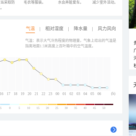
适当采取防
毛衣等服装。
水会弄脏爱车。
减少室外活动。
施。
气温
相对湿度
降水量
风力风向
气温：表示大气冷热程度的物理量，气象上给出的气温是
指离地面1.5米高度上百叶箱中的空气温度。
(h)
16
17
18
19
20
21
22
23
00
01
02
03
04
05
06
-5
0
5
10
15
20
25
30
35
40
45
50