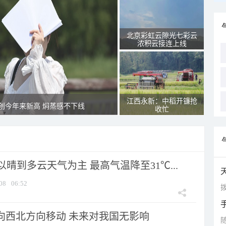
北京彩虹云隙光七彩云
浓积云接连上线
江西永新：中稻开镰抢
创今年来新高 焖蒸感不下线
收忙
晴到多云天气为主 最高气温降至31℃...
08
06:52
拨
将向西北方向移动 未来对我国无影响