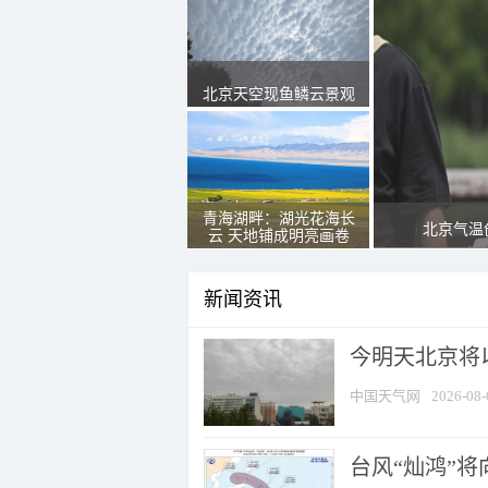
北京天空现鱼鳞云景观
青海湖畔：湖光花海长
北京气温
云 天地铺成明亮画卷
新闻资讯
今明天北京将以
中国天气网
2026-08-
台风“灿鸿”