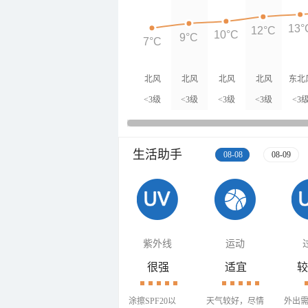
13°
12°C
10°C
9°C
7°C
北风
北风
北风
北风
东北
<3级
<3级
<3级
<3级
<3
生活助手
08-08
08-09
紫外线
运动
很强
适宜
较
涂擦SPF20以
天气较好，尽情
外出