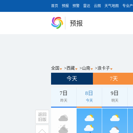
首页
预报
预警
雷达
云图
天气地图
专业产
预报
全国
>
西藏
>
山南
>
浪卡子
今天
7天
7日
8日
9日
昨天
今天
明天