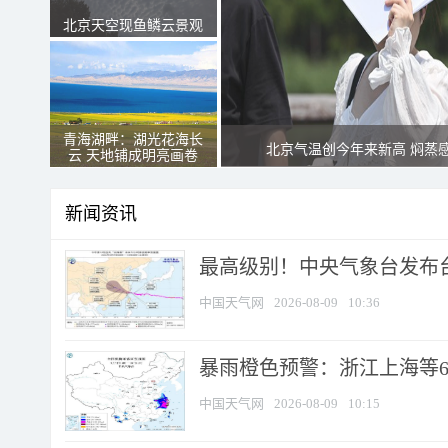
北京天空现鱼鳞云景观
青海湖畔：湖光花海长
北京气温创今年来新高 焖蒸
云 天地铺成明亮画卷
新闻资讯
最高级别！中央气象台发布台风
中国天气网
2026-08-09
10:36
暴雨橙色预警：浙江上海等6省
中国天气网
2026-08-09
10:15