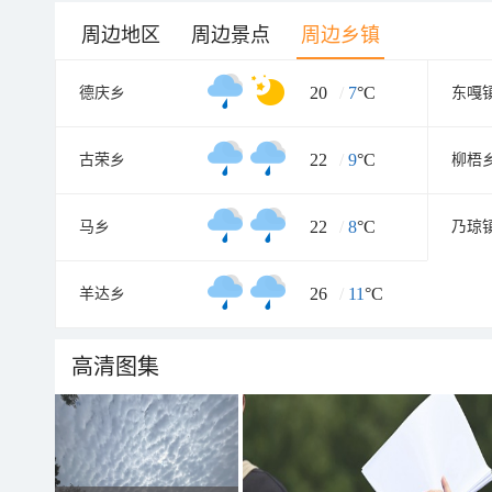
周边地区
周边景点
周边乡镇
20
/
7
°C
德庆乡
东嘎
22
/
9
°C
古荣乡
柳梧
22
/
8
°C
马乡
乃琼
26
/
11
°C
羊达乡
高清图集