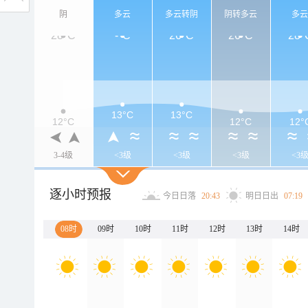
阴
多云
多云转阴
阴转多云
多
28°C
-°C
26°C
26°C
28°
13°C
13°C
12°C
12°C
12°
3-4级
<3级
<3级
<3级
<3
逐小时预报
今日日落
20:43
明日日出
07:19
08时
09时
10时
11时
12时
13时
14时