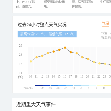
上，PA++护肤
感受运动的快乐
源，适当采取防
牛仔裤
品，避强光。
吧。
护措施。
气温
过去24小时整点天气实况
气温：
最高气温: 28.3℃ , 最低气温: 12.3℃
指离地
29
23
17
11
10
11
12
13
14
15
16
17
18
19
20
21
22
23
0
(℃)
气温(℃)
-30
-25
-20
-15
-10
-5
0
5
10
近期重大天气事件