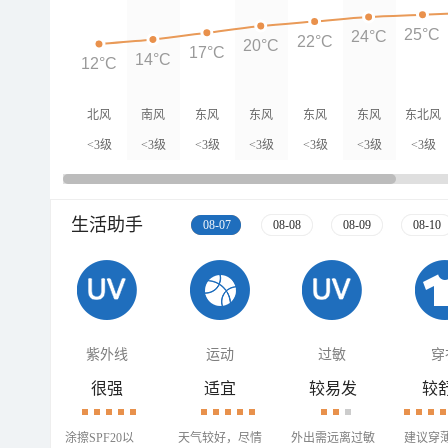
25°C
24°C
22°C
20°C
17°C
14°C
12°C
北风
南风
东风
东风
东风
东风
东北风
<3级
<3级
<3级
<3级
<3级
<3级
<3级
生活助手
08-07
08-08
08-09
08-10
紫外线
运动
过敏
穿
很强
适宜
较易发
较
涂擦SPF20以
天气较好，尽情
外出需远离过敏
建议穿