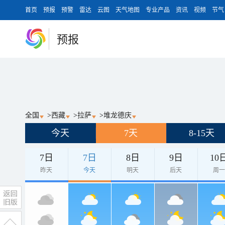
首页
预报
预警
雷达
云图
天气地图
专业产品
资讯
视频
节气
预报
全国
>
西藏
>
拉萨
>
堆龙德庆
今天
7天
8-15天
7日
7日
8日
9日
10
昨天
今天
明天
后天
周