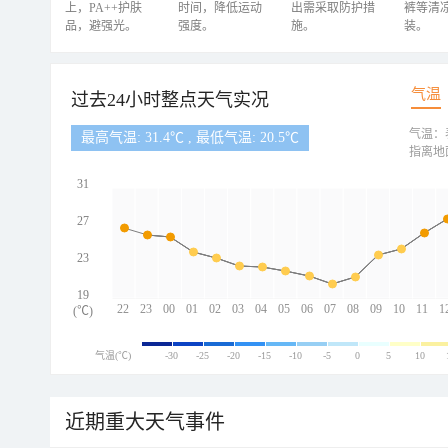
上，PA++护肤
时间，降低运动
出需采取防护措
裤等清
品，避强光。
强度。
施。
装。
气温
过去24小时整点天气实况
气温：
最高气温: 31.4℃ , 最低气温: 20.5℃
指离地
31
27
23
19
22
23
00
01
02
03
04
05
06
07
08
09
10
11
1
(℃)
气温(℃)
-30
-25
-20
-15
-10
-5
0
5
10
近期重大天气事件