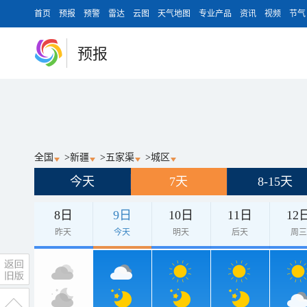
首页
预报
预警
雷达
云图
天气地图
专业产品
资讯
视频
节气
预报
全国
>
新疆
>
五家渠
>
城区
今天
7天
8-15天
8日
9日
10日
11日
12
昨天
今天
明天
后天
周