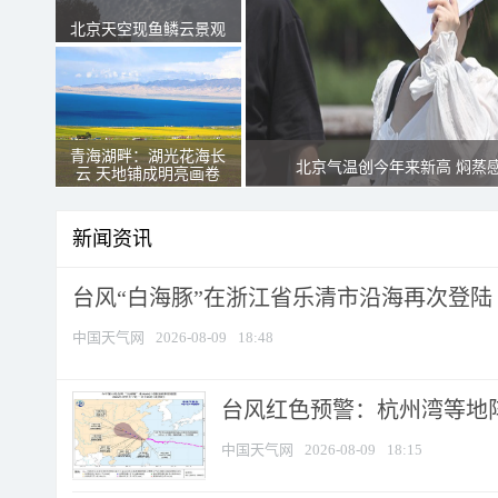
北京天空现鱼鳞云景观
青海湖畔：湖光花海长
北京气温创今年来新高 焖蒸
云 天地铺成明亮画卷
新闻资讯
台风“白海豚”在浙江省乐清市沿海再次登陆
中国天气网
2026-08-09
18:48
​台风红色预警：杭州湾等地阵
中国天气网
2026-08-09
18:15