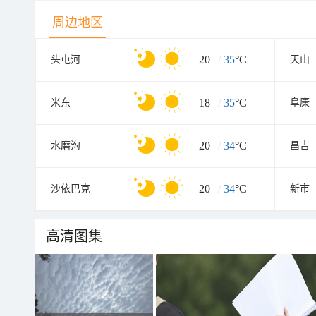
周边地区
20
/
35
°C
头屯河
天山
18
/
35
°C
米东
阜康
20
/
34
°C
水磨沟
昌吉
20
/
34
°C
沙依巴克
新市
高清图集