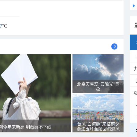
7
°C
北京天空现“云隙光”景
象
台风“白海豚”来临前夕
创今年来新高 焖蒸感不下线
浙江玉环渔船回港避风