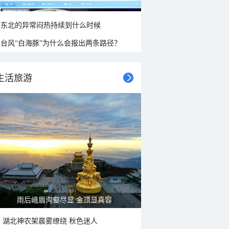
东北的异常闷热持续到什么时候
台风“白海豚”为什么会报出两条路径？
生活旅游
雨后峨眉沟壑尽显 金顶显真容
湖北神农架晨雾缭绕 秋色迷人