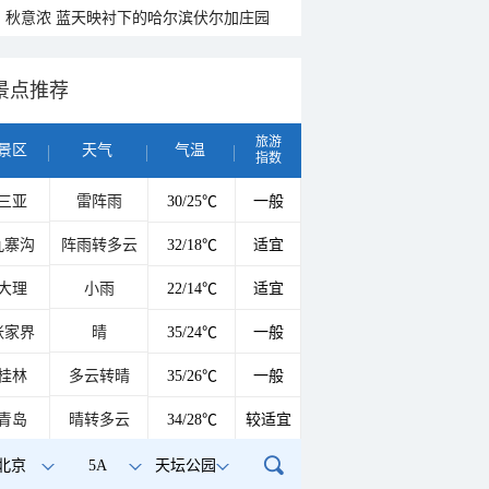
秋意浓 蓝天映衬下的哈尔滨伏尔加庄园
景点推荐
旅游
景区
天气
气温
指数
三亚
雷阵雨
30/25℃
一般
九寨沟
阵雨转多云
32/18℃
适宜
大理
小雨
22/14℃
适宜
张家界
晴
35/24℃
一般
桂林
多云转晴
35/26℃
一般
青岛
晴转多云
34/28℃
较适宜
北京
5A
天坛公园