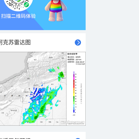
阿克苏雷达图
21时
22时
23时
00时
01时
02时
03时
04时