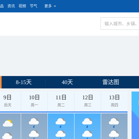
品
资讯
视频
节气
更多
8-15天
40天
雷达图
9日
10日
11日
12日
13日
后天
周一
周二
周三
周四