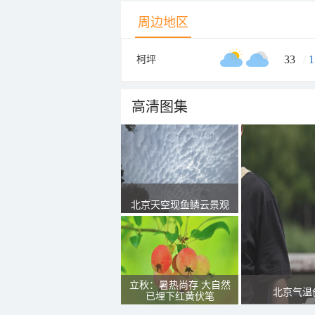
周边地区
33
/
1
柯坪
高清图集
北京天空现鱼鳞云景观
立秋：暑热尚存 大自然
北京气温
已埋下红黄伏笔