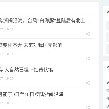
浙闽沿海，台风“白海豚”登陆后有北上...
07
10:57
强度变化不大 未来对我国无影响
07
10:27
存 大自然已埋下红黄伏笔
07
10:09
拨
可能于9日至10日登陆浙闽沿海
07
10:05