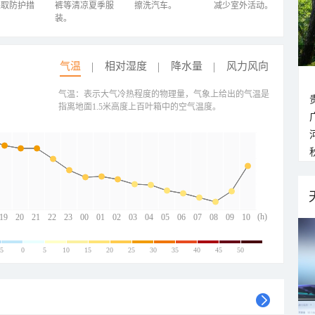
采取防护措
裤等清凉夏季服
擦洗汽车。
减少室外活动。
装。
气温
相对湿度
降水量
风力风向
气温：表示大气冷热程度的物理量，气象上给出的气温是
指离地面1.5米高度上百叶箱中的空气温度。
(h)
19
20
21
22
23
00
01
02
03
04
05
06
07
08
09
10
-5
0
5
10
15
20
25
30
35
40
45
50