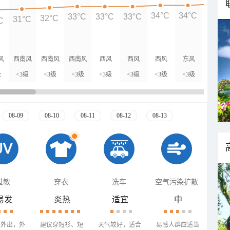
35°C
34°C
34°C
33°C
33°C
33°C
32°C
31°C
C
风
西南风
西南风
西南风
西风
西风
西风
东风
东风
级
<3级
<3级
<3级
<3级
<3级
<3级
<3级
<3级
08-09
08-10
08-11
08-12
08-13
过敏
穿衣
洗车
空气污染扩散
易发
炎热
适宜
中
少外出，外
建议穿短衫、短
天气较好，适合
易感人群应适当