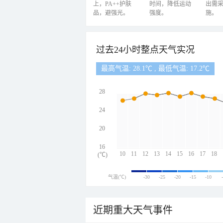
上，PA++护肤
时间，降低运动
出需
品，避强光。
强度。
施。
过去24小时整点天气实况
最高气温: 28.1℃ , 最低气温: 17.2℃
28
24
20
16
10
11
12
13
14
15
16
17
18
(℃)
气温(℃)
-30
-25
-20
-15
-10
近期重大天气事件