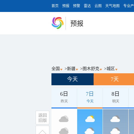
首页
预报
预警
雷达
云图
天气地图
专业产
预报
全国
>
新疆
>
图木舒克
>
城区
今天
7天
6日
7日
8日
昨天
今天
明天