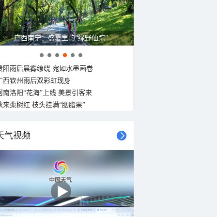
广西南宁：盛夏里的“绿野仙踪”
贵阳雨后晨雾缭绕 宛如水墨画卷
广西钦州雨后双彩虹现身
河南洛阳“花海”上线 美景引客来
秋来栾树红 枝头挂满“胭脂果”
天气视频