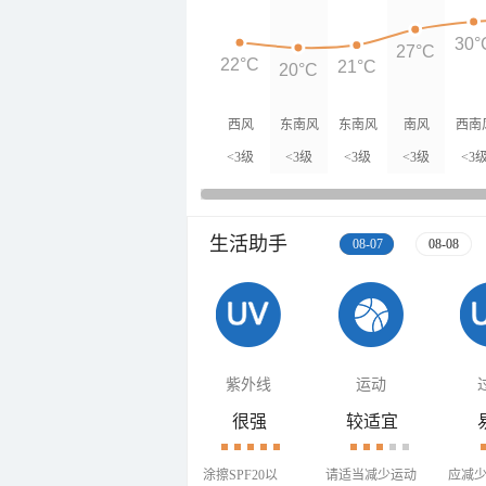
30°
27°C
22°C
21°C
20°C
西风
东南风
东南风
南风
西南
<3级
<3级
<3级
<3级
<3
生活助手
08-07
08-08
紫外线
运动
很强
较适宜
涂擦SPF20以
请适当减少运动
应减