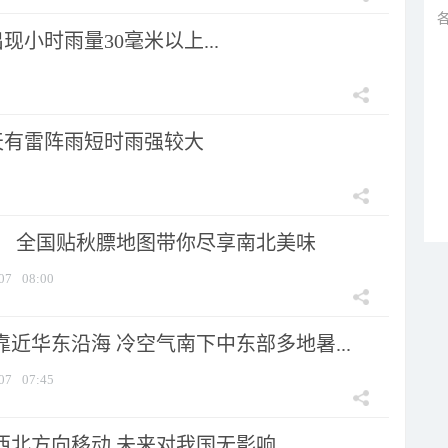
小时雨量30毫米以上...
天有雷阵雨短时雨强较大
节！ 全国贴秋膘地图带你尽享南北美味
07
08:00
靠近华东沿海 冷空气南下中东部多地暑...
07
07:45
向西北方向移动 未来对我国无影响