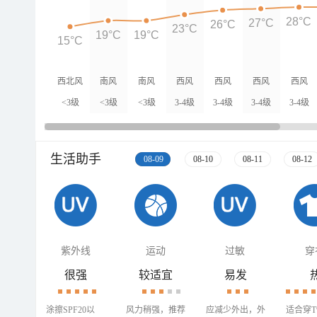
28°C
27°C
26°C
23°C
19°C
19°C
15°C
西北风
南风
南风
西风
西风
西风
西风
<3级
<3级
<3级
3-4级
3-4级
3-4级
3-4级
生活助手
08-09
08-10
08-11
08-12
紫外线
运动
过敏
穿
很强
较适宜
易发
涂擦SPF20以
风力稍强，推荐
应减少外出，外
适合穿