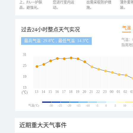
上，PA++护肤
您进行室内运
出需采取防护措
薄外套
品，避强光。
动。
施。
装。
气温
过去24小时整点天气实况
气温：
最高气温: 29.8℃ , 最低气温: 14.3℃
指离地
31
25
19
13
13
14
15
16
17
18
19
20
21
22
23
00
01
02
0
(℃)
气温(℃)
-30
-25
-20
-15
-10
-5
0
5
10
近期重大天气事件