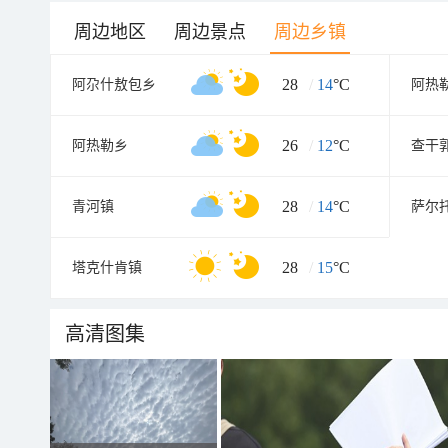
周边地区
周边景点
周边乡镇
28
/
14
°C
阿尕什敖包乡
阿热
26
/
12
°C
阿热勒乡
查干
28
/
14
°C
青河镇
萨尔
28
/
15
°C
塔克什肯镇
高清图集