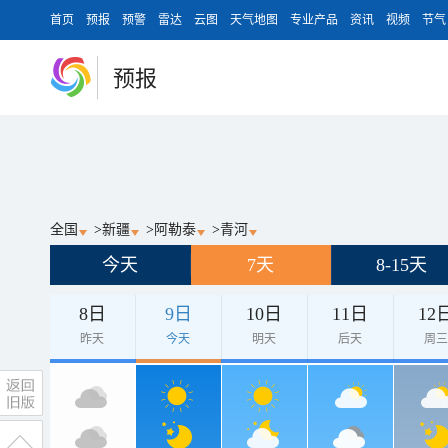
首页
预报
预警
雷达
云图
天气地图
专业产品
资讯
视频
节气
预报
全国
>
新疆
>
阿勒泰
>
青河
今天
7天
8-15天
8日
9日
10日
11日
12
昨天
今天
明天
后天
周