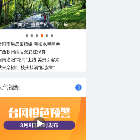
广西南宁：盛夏里的“绿野仙踪”
贵阳雨后晨雾缭绕 宛如水墨画卷
广西钦州雨后双彩虹现身
河南洛阳“花海”上线 美景引客来
秋来栾树红 枝头挂满“胭脂果”
天气视频