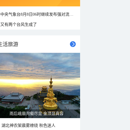
中央气象台8月8日06时继续发布强对流天气蓝色预警
又有两个台风生成了
生活旅游
雨后峨眉沟壑尽显 金顶显真容
湖北神农架晨雾缭绕 秋色迷人