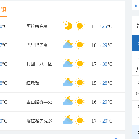
乡镇
0
°C
11
/
26
°C
阿拉哈克乡
7
°C
18
/
29
°C
巴里巴盖乡
0
°C
17
/
30
°C
兵团一八一团
8
°C
15
/
28
°C
红墩镇
0
°C
16
/
29
°C
金山路办事处
9
°C
17
/
29
°C
喀拉希力克乡