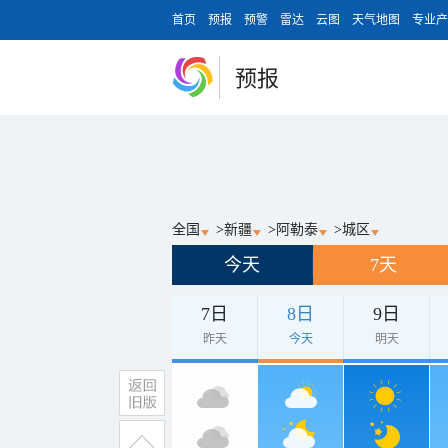
首页
预报
预警
雷达
云图
天气地图
专业产
预报
全国
>
新疆
>
阿勒泰
>
城区
今天
7天
7日
8日
9日
昨天
今天
明天