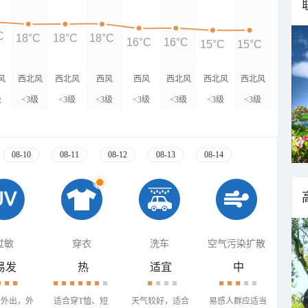
C
18°C
18°C
18°C
16°C
16°C
15°C
15°C
风
西北风
西北风
西风
西风
西北风
西北风
西北风
级
<3级
<3级
<3级
<3级
<3级
<3级
<3级
08-10
08-11
08-12
08-13
08-14
过敏
穿衣
洗车
空气污染扩散
易发
热
适宜
中
少外出，外
适合穿T恤、短
天气较好，适合
易感人群应适当