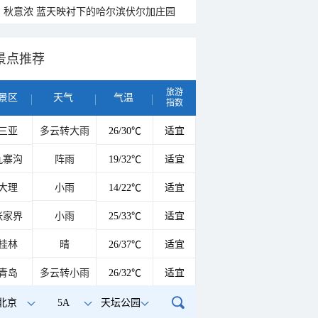
秋意浓 蓝天映衬下的哈尔滨伏尔加庄园
景点推荐
旅游
景区
天气
气温
指数
三亚
多云转大雨
26/30℃
适宜
九寨沟
阵雨
19/32℃
适宜
大理
小雨
14/22℃
适宜
张家界
小雨
25/33℃
适宜
桂林
晴
26/37℃
适宜
青岛
多云转小雨
26/32℃
适宜
北京
5A
天坛公园