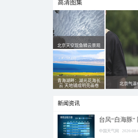
高清图集
北京天空现鱼鳞云景观
青海湖畔：湖光花海长
北京气温
云 天地铺成明亮画卷
新闻资讯
台风“白海豚”
中国天气网
2026-08-