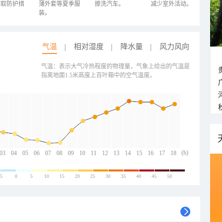
采取防护措
薄外套等夏季服
擦洗汽车。
减少室外活动。
装。
气温
相对湿度
降水量
风力风向
气温：表示大气冷热程度的物理量，气象上给出的气温是
指离地面1.5米高度上百叶箱中的空气温度。
(h)
03
04
05
06
07
08
09
10
11
12
13
14
15
16
17
18
-5
0
5
10
15
20
25
30
35
40
45
50