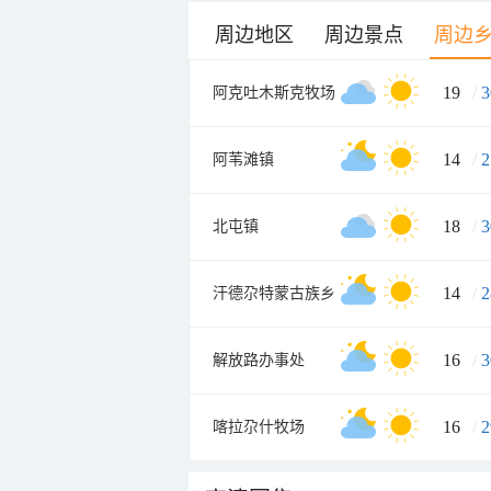
周边地区
周边景点
周边
19
/
3
阿克吐木斯克牧场
14
/
2
阿苇滩镇
18
/
3
北屯镇
14
/
2
汗德尕特蒙古族乡
16
/
3
解放路办事处
16
/
2
喀拉尕什牧场