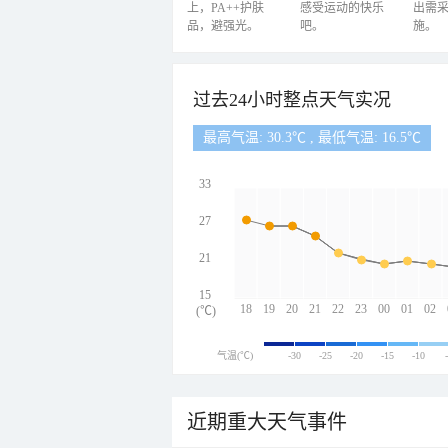
上，PA++护肤
感受运动的快乐
出需
品，避强光。
吧。
施。
过去24小时整点天气实况
最高气温: 30.3℃ , 最低气温: 16.5℃
33
27
21
15
18
19
20
21
22
23
00
01
02
(℃)
气温(℃)
-30
-25
-20
-15
-10
近期重大天气事件