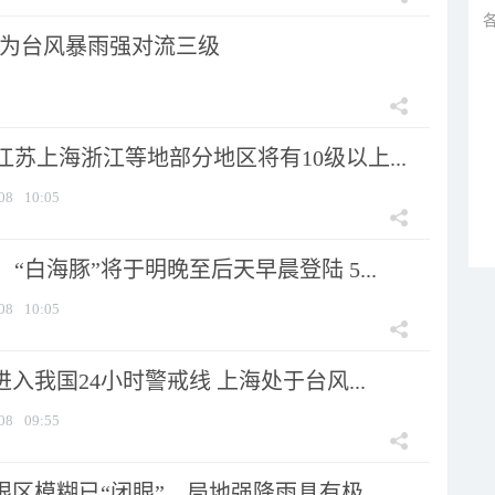
为台风暴雨强对流三级
苏上海浙江等地部分地区将有10级以上...
08
10:05
“白海豚”将于明晚至后天早晨登陆 5...
08
10:05
进入我国24小时警戒线 上海处于台风...
08
09:55
眼区模糊已“闭眼”，局地强降雨具有极...