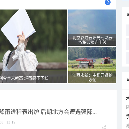
北京彩虹云隙光七彩云
浓积云接连上线
江西永新：中稻开镰抢
创今年来新高 焖蒸感不下线
收忙
拨
 降雨进程表出炉 后期北方会遭遇强降...
08
13:19