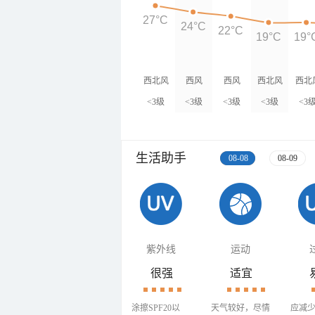
27°C
24°C
22°C
19°C
19°
西北风
西风
西风
西北风
西北
<3级
<3级
<3级
<3级
<3
生活助手
08-08
08-09
紫外线
运动
很强
适宜
涂擦SPF20以
天气较好，尽情
应减