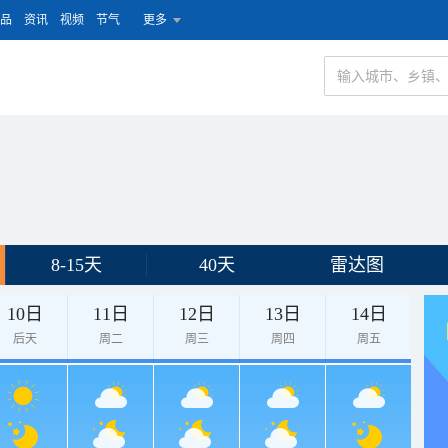
品
资讯
视频
节气
更多
8-15天
40天
雷达图
10日
11日
12日
13日
14日
后天
周二
周三
周四
周五