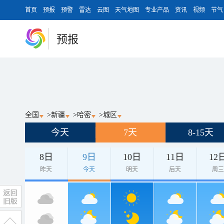
首页
预报
预警
雷达
云图
天气地图
专业产品
资讯
视频
节气
预报
全国
>
新疆
>
哈密
>
城区
今天
7天
8-15天
8日
9日
10日
11日
12
昨天
今天
明天
后天
周