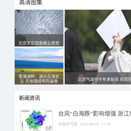
高清图集
北京天空现鱼鳞云景观
青海湖畔：湖光花海长
北京气温创今年来新高 焖蒸
云 天地铺成明亮画卷
新闻资讯
台风“白海豚”影响增强 浙江
中国天气网
2026-08-09
11:01