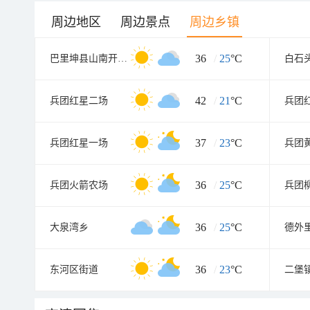
周边地区
周边景点
周边乡镇
36
/
25
°C
巴里坤县山南开发区
白石
42
/
21
°C
兵团红星二场
兵团
37
/
23
°C
兵团红星一场
兵团
36
/
25
°C
兵团火箭农场
兵团
36
/
25
°C
大泉湾乡
36
/
23
°C
东河区街道
二堡