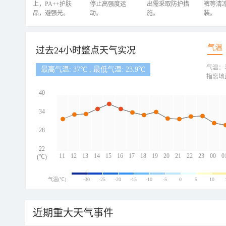
上，PA++护肤
停止高强度运
出需采取防护措
裤等清
品，避强光。
动。
施。
装。
气温
过去24小时整点天气实况
气温：
最高气温: 37℃ , 最低气温: 23.9℃
指离地
40
34
28
22
11
12
13
14
15
16
17
18
19
20
21
22
23
00
0
(℃)
气温(℃)
-30
-25
-20
-15
-10
-5
0
5
10
近期重大天气事件