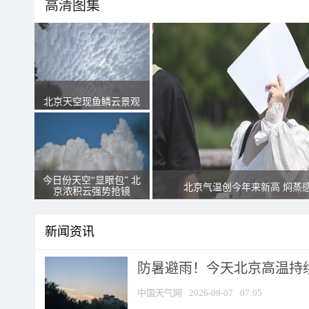
高清图集
北京天空现鱼鳞云景观
今日份天空“显眼包” 北
北京气温创今年来新高 焖蒸
京浓积云强势抢镜
新闻资讯
防暑避雨！今天北京高温持续
中国天气网
2026-08-07
07:05