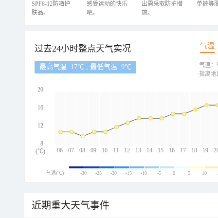
SPF8-12防晒护
感受运动的快乐
出需采取防护措
单裤等
肤品。
吧。
施。
气温
过去24小时整点天气实况
气温：
最高气温: 17℃ , 最低气温: 9℃
指离地
20
16
12
8
06
07
08
09
10
11
12
13
14
15
16
17
18
19
2
(℃)
气温(℃)
-30
-25
-20
-15
-10
-5
0
5
10
近期重大天气事件