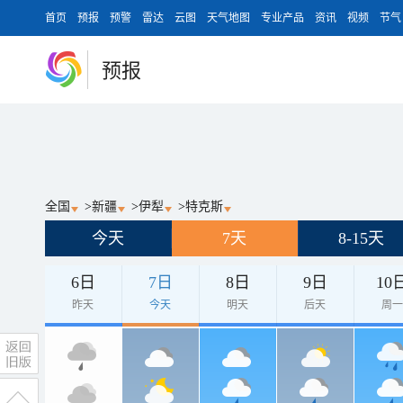
首页
预报
预警
雷达
云图
天气地图
专业产品
资讯
视频
节气
预报
全国
>
新疆
>
伊犁
>
特克斯
今天
7天
8-15天
6日
7日
8日
9日
10
昨天
今天
明天
后天
周