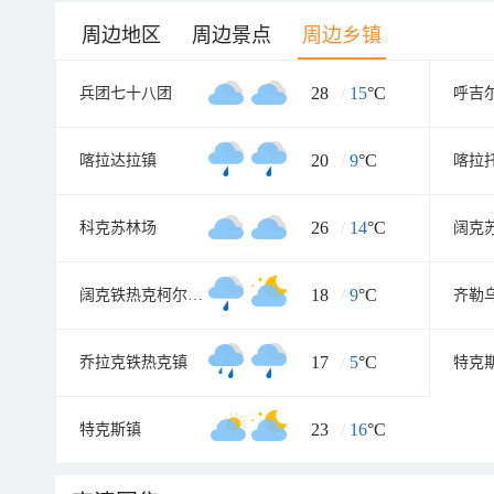
周边地区
周边景点
周边乡镇
28
/
15
°C
兵团七十八团
20
/
9
°C
喀拉达拉镇
喀拉
26
/
14
°C
科克苏林场
阔克
18
/
9
°C
阔克铁热克柯尔克孜民族乡
齐勒
17
/
5
°C
乔拉克铁热克镇
特克
23
/
16
°C
特克斯镇