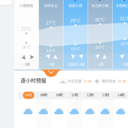
小雨转阴
阴转多云
阴转小雨
多云转小雨
中雨转
31°
30°C
29°C
27°C
21°C
18°
16°C
16°C
15°C
14°C
<3级
<3级
<3级转3-4级
<3级
<3
逐小时预报
今日日落
21:49
明日日出
07:28
08时
09时
10时
11时
12时
13时
14时