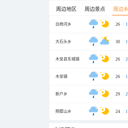
周边地区
周边景点
周边
26
/
1
白杨河乡
30
/
1
大石头乡
26
/
2
木垒县东城镇
26
/
1
木垒镇
29
/
2
新户乡
24
/
1
照壁山乡