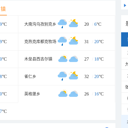
乡镇
9
°C
20
/
6
°C
大南沟乌孜别克乡
9
°C
31
/
20
°C
克热克库都克牧场
0
°C
27
/
18
°C
木垒县西吉尔镇
8
°C
32
/
20
°C
雀仁乡
0
°C
26
/
16
°C
英格堡乡
7
°C