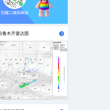
乌鲁木齐雷达图
21时
22时
23时
00时
01时
02时
03时
04时