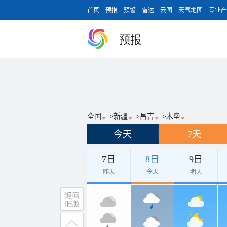
首页
预报
预警
雷达
云图
天气地图
专业产
预报
全国
>
新疆
>
昌吉
>
木垒
今天
7天
7日
8日
9日
昨天
今天
明天