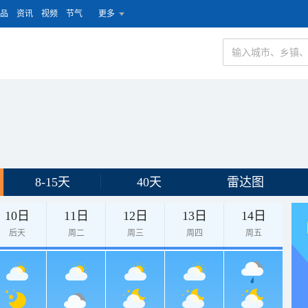
品
资讯
视频
节气
更多
8-15天
40天
雷达图
10日
11日
12日
13日
14日
后天
周二
周三
周四
周五