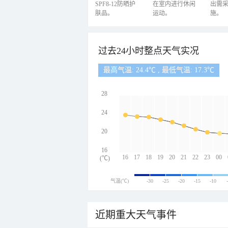
SPF8-12防晒护
在室内进行休闲
出需
肤品。
运动。
施。
过去24小时整点天气实况
最高气温: 24.4℃ , 最低气温: 17.3℃
28
24
20
16
16
17
18
19
20
21
22
23
00
(℃)
气温(℃)
-30
-25
-20
-15
-10
近期重大天气事件