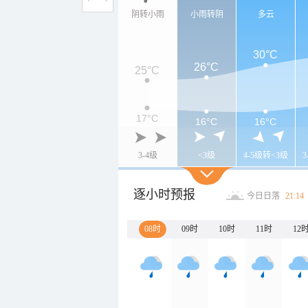
阴转小雨
小雨转阴
多云
30°C
26°C
25°C
17°C
16°C
16°C
3-4级
<3级
4-5级转<3级
逐小时预报
今日日落
21:14
08时
09时
10时
11时
12