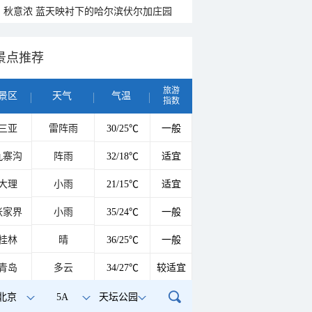
秋意浓 蓝天映衬下的哈尔滨伏尔加庄园
景点推荐
旅游
景区
天气
气温
指数
三亚
雷阵雨
30/25℃
一般
九寨沟
阵雨
32/18℃
适宜
大理
小雨
21/15℃
适宜
张家界
小雨
35/24℃
一般
桂林
晴
36/25℃
一般
青岛
多云
34/27℃
较适宜
北京
5A
天坛公园