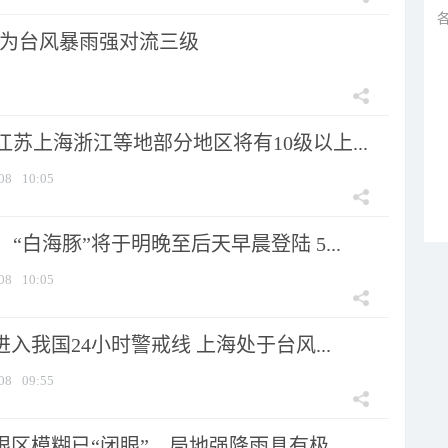
为台风暴雨强对流三级
苏上海浙江等地部分地区将有10级以上...
08
10:05
“白海豚”将于明晚至后天早晨登陆 5...
08
10:05
进入我国24小时警戒线 上海处于台风...
08
09:55
眼区模糊已“闭眼”，局地强降雨具有极...