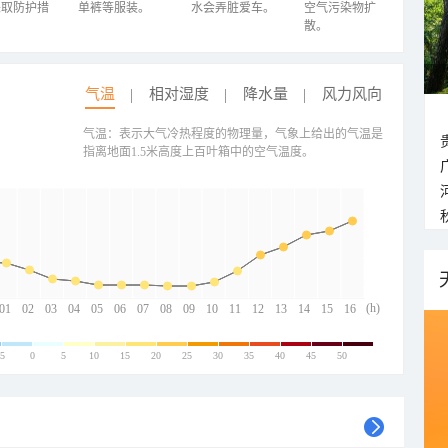
采取防护措
单裤等服装。
水会弄脏爱车。
空气污染物扩
散。
气温
相对湿度
降水量
风力风向
气温：表示大气冷热程度的物理量，气象上给出的气温是
指离地面1.5米高度上百叶箱中的空气温度。
(h)
01
02
03
04
05
06
07
08
09
10
11
12
13
14
15
16
-5
0
5
10
15
20
25
30
35
40
45
50