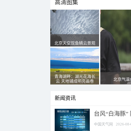
高清图集
北京天空现鱼鳞云景观
青海湖畔：湖光花海长
北京气温
云 天地铺成明亮画卷
新闻资讯
台风“白海豚”
中国天气网
2026-08-