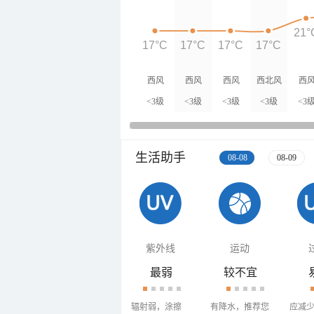
21°
17°C
17°C
17°C
17°C
西风
西风
西风
西北风
西
<3级
<3级
<3级
<3级
<3
生活助手
08-08
08-09
紫外线
运动
最弱
较不宜
辐射弱，涂擦
有降水，推荐您
应减