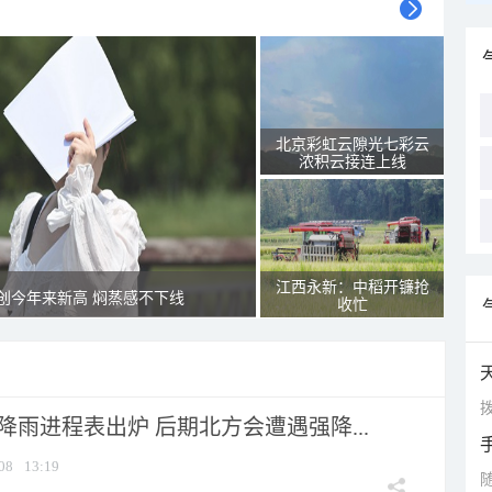
北京彩虹云隙光七彩云
浓积云接连上线
江西永新：中稻开镰抢
创今年来新高 焖蒸感不下线
收忙
拨
 降雨进程表出炉 后期北方会遭遇强降...
08
13:19