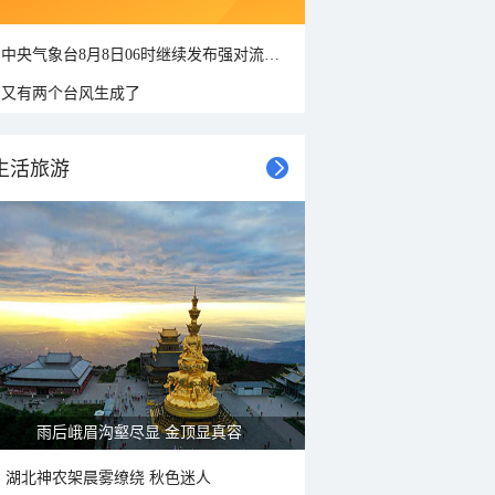
中央气象台8月8日06时继续发布强对流天气蓝色预警
又有两个台风生成了
生活旅游
山水扇面：秋红点缀颐和园西堤
湖北神农架晨雾缭绕 秋色迷人