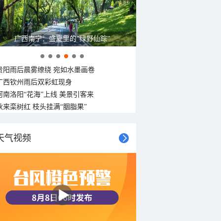
呼伦贝尔草原 藏着最治愈的蓝天白云
贵阳雨后晨雾缭绕 宛如水墨画卷
广西钦州雨后双彩虹现身
河南洛阳“花海”上线 美景引客来
秋来栾树红 枝头挂满“胭脂果”
天气视频