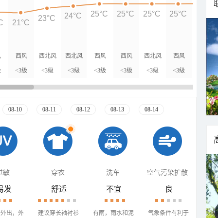
25°C
25°C
25°C
25°C
25°C
24°C
23°C
C
21°C
风
西风
西北风
西北风
西风
西风
西北风
西风
西南风
级
<3级
<3级
<3级
<3级
<3级
<3级
<3级
<3级
08-10
08-11
08-12
08-13
08-14
过敏
穿衣
洗车
空气污染扩散
易发
舒适
不宜
良
少外出，外
建议穿长袖衬衫
有雨，雨水和泥
气象条件有利于