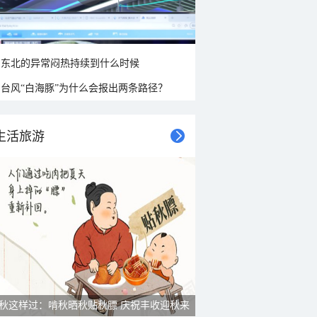
东北的异常闷热持续到什么时候
台风“白海豚”为什么会报出两条路径？
生活旅游
秋这样过：啃秋晒秋贴秋膘 庆祝丰收迎秋来