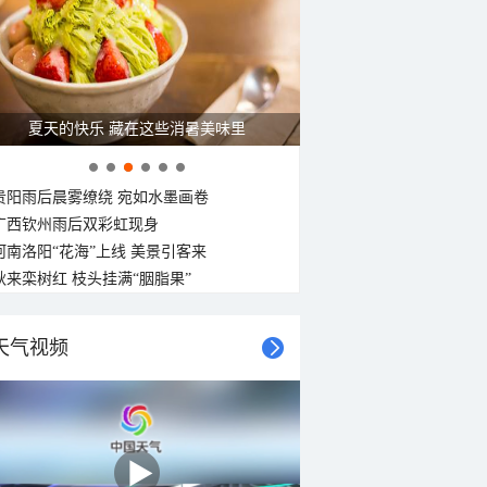
夏天的快乐 藏在这些消暑美味里
贵阳雨后晨雾缭绕 宛如水墨画卷
广西钦州雨后双彩虹现身
河南洛阳“花海”上线 美景引客来
秋来栾树红 枝头挂满“胭脂果”
天气视频