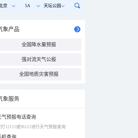
北京
5A
天坛公园
气象产品
全国降水量预报
强对流天气公报
全国地质灾害预报
气象服务
天气预报电话查询
打12121或96121进行天气预报查询
手机查询