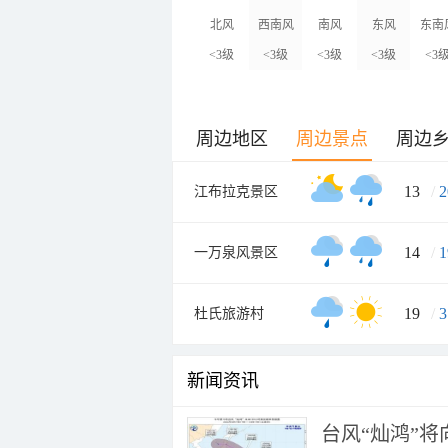
北风
西南风
南风
东风
东南
<3级
<3级
<3级
<3级
<3
周边地区
周边景点
周边
13
/
2
江布拉克景区
14
/
1
一万泉风景区
19
/
3
杜氏旅游村
新闻资讯
台风“灿鸿”