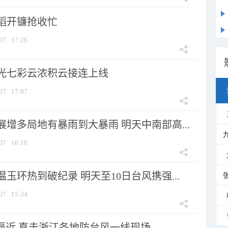
稻开镰抢收忙
07
17:26
光七彩云浓积云接连上线
07
17:07
增多局地有暴雨到大暴雨 明天中南部高...
07
16:10
玉环热到破纪录 明天至10日台风携强...
07
15:34
”逼近 直击浙江各地防台风一线现场