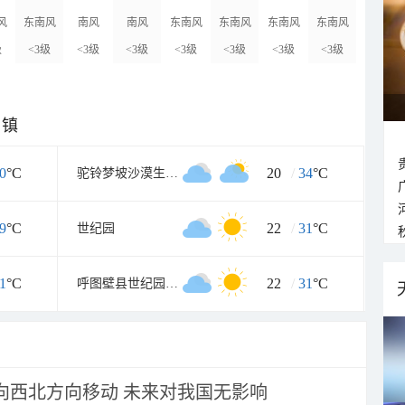
风
东南风
南风
南风
东南风
东南风
东南风
东南风
级
<3级
<3级
<3级
<3级
<3级
<3级
<3级
乡镇
0
°C
20
/
34
°C
驼铃梦坡沙漠生态景区
9
°C
22
/
31
°C
世纪园
1
°C
22
/
31
°C
呼图壁县世纪园西门
将向西北方向移动 未来对我国无影响