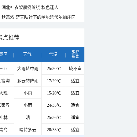
湖北神农架晨雾缭绕 秋色迷人
秋意浓 蓝天映衬下的哈尔滨伏尔加庄园
景点推荐
旅游
景区
天气
气温
指数
三亚
大雨转中雨
25/30℃
较不宜
九寨沟
多云转阵雨
17/29℃
适宜
大理
小雨
15/20℃
适宜
张家界
小雨
24/35℃
适宜
桂林
晴
25/36℃
适宜
青岛
晴转多云
28/33℃
适宜