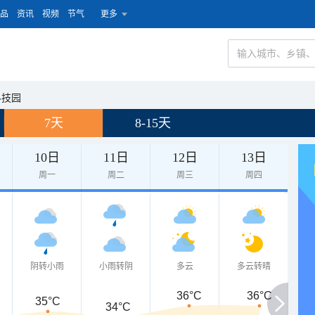
品
资讯
视频
节气
更多
科技园
7天
8-15天
10日
11日
12日
13日
周一
周二
周三
周四
阴转小雨
小雨转阴
多云
多云转晴
36°C
36°C
35°C
34°C