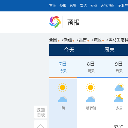
首页
预报
预警
雷达
云图
天气地图
专业产
预报
全国
>
新疆
>
昌吉
>
城区
>
黑马生态
今天
周末
7日
8日
9日
今天
明天
后天
阴
晴转阴
多云
33°C