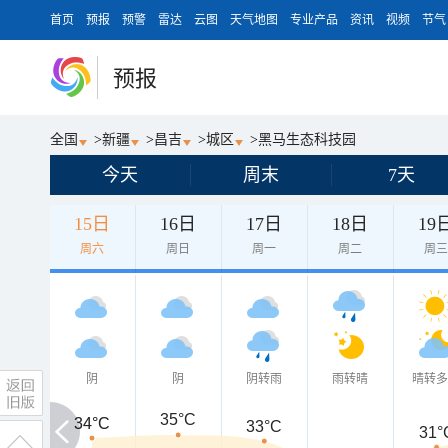
首页
预报
预警
雷达
云图
天气地图
专业产品
资讯
视频
节气
预报
全国
>
新疆
>
昌吉
>
城区
>
黑马生态科技园
今天
周末
7天
15日
16日
17日
18日
19
周六
周日
周一
周二
周
阴
阴
阴转雨
雨转晴
晴转
35°C
34°C
34°C
33°C
31°