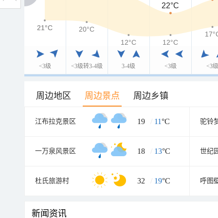
22°C
21°C
21°C
20°C
17°
12°C
12°C
<3级
<3级转3-4级
3-4级
<3级
<3
周边地区
周边景点
周边乡镇
19
/
11
°C
江布拉克景区
18
/
13
°C
一万泉风景区
世纪
32
/
19
°C
杜氏旅游村
新闻资讯