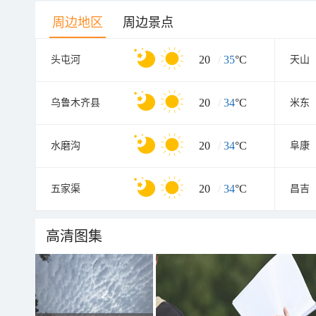
周边地区
周边景点
20
/
35
°C
头屯河
天山
20
/
34
°C
乌鲁木齐县
米东
20
/
34
°C
水磨沟
阜康
20
/
34
°C
五家渠
昌吉
高清图集