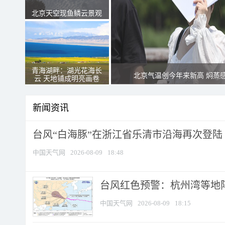
北京天空现鱼鳞云景观
青海湖畔：湖光花海长
北京气温创今年来新高 焖蒸
云 天地铺成明亮画卷
新闻资讯
台风“白海豚”在浙江省乐清市沿海再次登陆
中国天气网
2026-08-09
18:48
​台风红色预警：杭州湾等地阵
中国天气网
2026-08-09
18:15