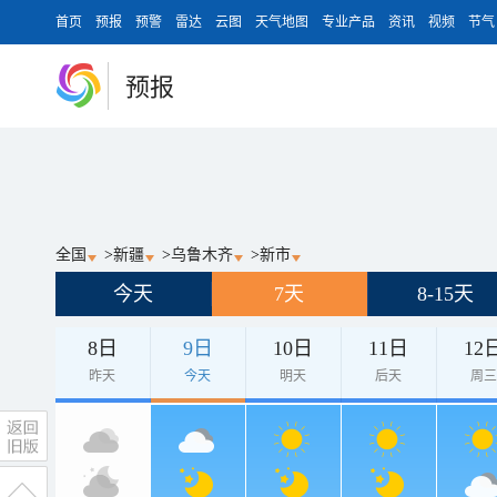
首页
预报
预警
雷达
云图
天气地图
专业产品
资讯
视频
节气
预报
全国
>
新疆
>
乌鲁木齐
>
新市
今天
7天
8-15天
8日
9日
10日
11日
12
昨天
今天
明天
后天
周