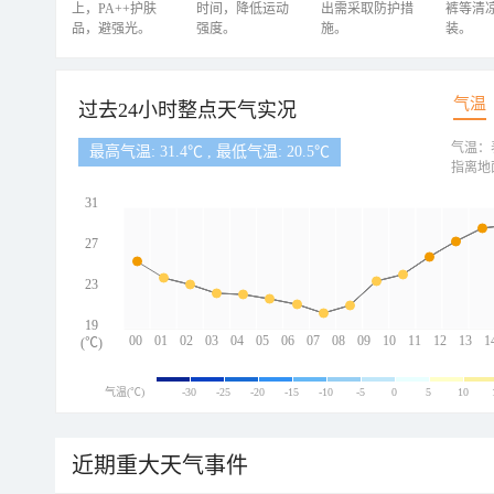
上，PA++护肤
时间，降低运动
出需采取防护措
裤等清
品，避强光。
强度。
施。
装。
气温
过去24小时整点天气实况
气温：
最高气温: 31.4℃ , 最低气温: 20.5℃
指离地
31
27
23
19
00
01
02
03
04
05
06
07
08
09
10
11
12
13
1
(℃)
气温(℃)
-30
-25
-20
-15
-10
-5
0
5
10
近期重大天气事件