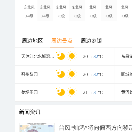
东北风
东北风
东北风
东北风
北风
北风
北风
3-4级
3-4级
<3级
<3级
<3级
<3级
<3级
周边地区
周边景点
周边乡镇
20
/
32
°C
天沐江北水城温泉度假村
东昌
20
/
32
°C
冠州梨园
聊城
21
/
31
°C
姜堤乐园
新闻资讯
台风“灿鸿”将向偏西方向移