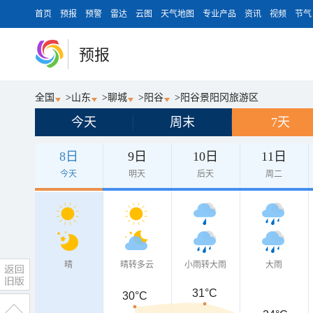
首页
预报
预警
雷达
云图
天气地图
专业产品
资讯
视频
节气
预报
全国
>
山东
>
聊城
>
阳谷
>
阳谷景阳冈旅游区
今天
周末
7天
8日
9日
10日
11日
今天
明天
后天
周二
晴
晴转多云
小雨转大雨
大雨
31°C
30°C