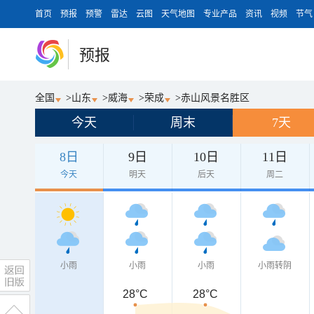
首页
预报
预警
雷达
云图
天气地图
专业产品
资讯
视频
节气
预报
全国
>
山东
>
威海
>
荣成
>
赤山风景名胜区
今天
周末
7天
8日
9日
10日
11日
今天
明天
后天
周二
小雨
小雨
小雨
小雨转阴
28°C
28°C