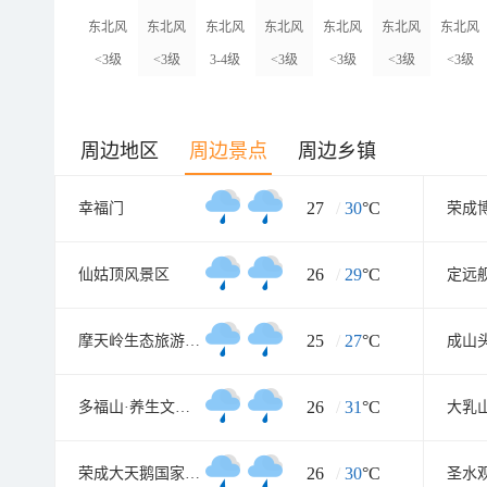
东北风
东北风
东北风
东北风
东北风
东北风
东北风
<3级
<3级
3-4级
<3级
<3级
<3级
<3级
周边地区
周边景点
周边乡镇
27
/
30
°C
幸福门
荣成
26
/
29
°C
仙姑顶风景区
定远
25
/
27
°C
摩天岭生态旅游风景区
26
/
31
°C
多福山·养生文化城
26
/
30
°C
荣成大天鹅国家级自然保护区
圣水