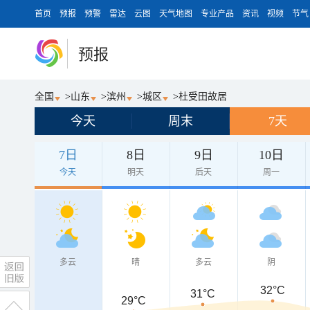
首页
预报
预警
雷达
云图
天气地图
专业产品
资讯
视频
节气
预报
全国
>
山东
>
滨州
>
城区
>
杜受田故居
今天
周末
7天
7日
8日
9日
10日
今天
明天
后天
周一
多云
晴
多云
阴
32°C
31°C
29°C