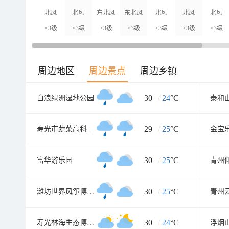
北风
北风
东北风
东北风
北风
北风
北风
<3级
<3级
<3级
<3级
<3级
<3级
<3级
周边地区
周边景点
周边乡镇
30
/
24
°C
白浪绿洲湿地公园
泰和
29
/
25
°C
寿光市蔬菜高科技示范园
金宝
30
/
25
°C
富华游乐园
30
/
25
°C
潍坊世界风筝博物馆
青州
30
/
24
°C
寿光林海生态博览园