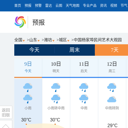
首页
预报
预警
雷达
云图
天气地图
专业产品
资讯
视频
节气
预报
全国
>
山东
>
潍坊
>
城区
>
中国杨家埠民间艺术大观园
今天
周末
7天
9日
10日
11日
12日
今天
明天
后天
周三
小雨
小雨转中雨
中雨
中雨转阴
30°C
30°C
29°C