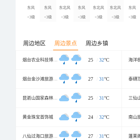
东风
东风
东北风
东风
东北风
东北风
东风
<3级
<3级
<3级
<3级
<3级
<3级
<3级
周边地区
周边景点
周边乡镇
25
/
32
°C
烟台农业科技博览园
海洋
27
/
31
°C
烟台金沙滩旅游度假区
泰礴
25
/
31
°C
昆嵛山国家森林公园
三仙
24
/
32
°C
黄金珠宝首饰城
南山
27
/
31
°C
八仙过海口旅游景区
蓬莱