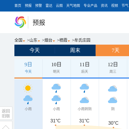
首页
预报
预警
雷达
云图
天气地图
专业产品
资讯
视频
节气
预报
全国
>
山东
>
烟台
>
栖霞
>
牟氏庄园
今天
周末
7天
9日
10日
11日
12日
今天
明天
后天
周三
小雨
小雨
小雨转阴
阴
31°C
31°C
30°C