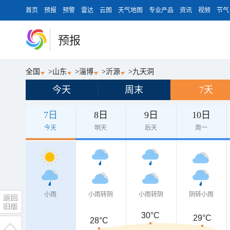
首页
预报
预警
雷达
云图
天气地图
专业产品
资讯
视频
节气
预报
全国
>
山东
>
淄博
>
沂源
>
九天洞
今天
周末
7天
7日
8日
9日
10日
今天
明天
后天
周一
小雨
小雨转阴
小雨转阴
阴转小雨
30°C
29°C
28°C