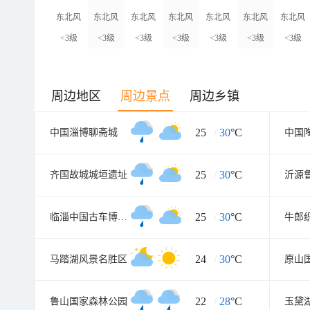
东北风
东北风
东北风
东北风
东北风
东北风
东北风
<3级
<3级
<3级
<3级
<3级
<3级
<3级
周边地区
周边景点
周边乡镇
25
/
30
°C
中国淄博聊斋城
中国
25
/
30
°C
齐国故城城垣遗址
25
/
30
°C
临淄中国古车博物馆
牛郎
24
/
30
°C
马踏湖风景名胜区
原山
22
/
28
°C
鲁山国家森林公园