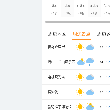
北风
北风
东北风
东北风
东北
<3级
<3级
<3级
<3级
<3
周边地区
周边景点
周边
33
/
2
青岛啤酒街
34
/
2
崂山二龙山风景区
31
/
2
电视观光塔
32
/
2
劈柴院
31
/
2
骆驼祥子博物馆