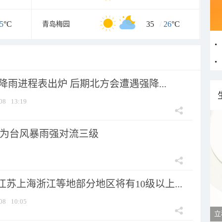
5
°C
35
/
26
°C
青岛梅园
 降雨进程表出炉 后期北方会遭遇强降...
08
13:19
为台风暴雨强对流三级
苏上海浙江等地部分地区将有10级以上...
08
10:05
立