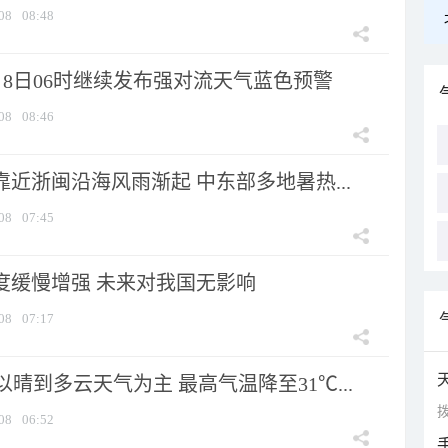
08
08:48
月8日06时继续发布强对流天气蓝色预警
08
08:46
靠近浙闽沿海风雨渐起 中东部多地暑热...
08
07:45
强度缓慢增强 未来对我国无影响
08
07:17
晴到多云天气为主 最高气温降至31℃...
拨
08
06:52