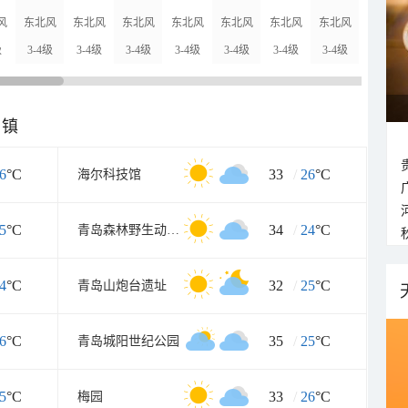
风
东北风
东北风
东北风
东北风
东北风
东北风
东北风
东北风
级
3-4级
3-4级
3-4级
3-4级
3-4级
3-4级
3-4级
3-4级
乡镇
6
°C
33
/
26
°C
海尔科技馆
5
°C
34
/
24
°C
青岛森林野生动物世界
4
°C
32
/
25
°C
青岛山炮台遗址
6
°C
35
/
25
°C
青岛城阳世纪公园
5
°C
33
/
26
°C
梅园