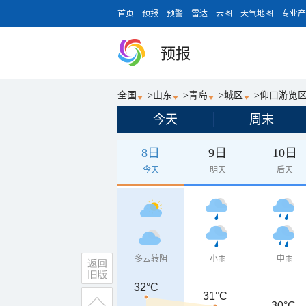
首页
预报
预警
雷达
云图
天气地图
专业产
预报
全国
>
山东
>
青岛
>
城区
>
仰口游览
今天
周末
8日
9日
10日
今天
明天
后天
多云转阴
小雨
中雨
32°C
31°C
30°C