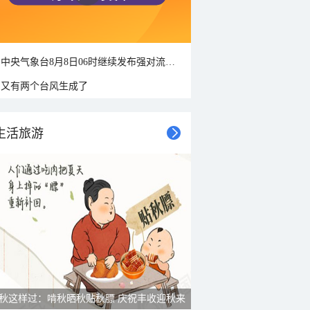
中央气象台8月8日06时继续发布强对流天气蓝色预警
又有两个台风生成了
生活旅游
秋这样过：啃秋晒秋贴秋膘 庆祝丰收迎秋来