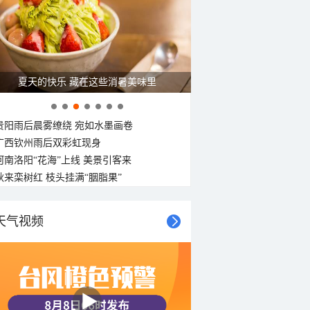
东北风
北风
北风
东南风
西南风
北风
西北风
西北风
<3级
<3级
<3级
<3级
<3级
<3级
<3级
<3级
夏天的快乐 藏在这些消暑美味里
贵阳雨后晨雾缭绕 宛如水墨画卷
广西钦州雨后双彩虹现身
河南洛阳“花海”上线 美景引客来
秋来栾树红 枝头挂满“胭脂果”
天气视频