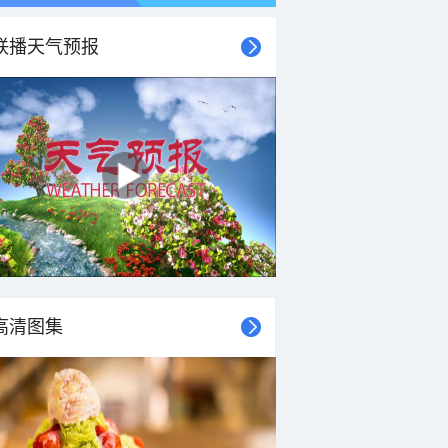
联播天气预报
21时
22时
23时
00时
01时
02时
03时
04时
高清图集
26°C
26°C
26°C
26°C
26°C
26°C
26°C
25°C
2