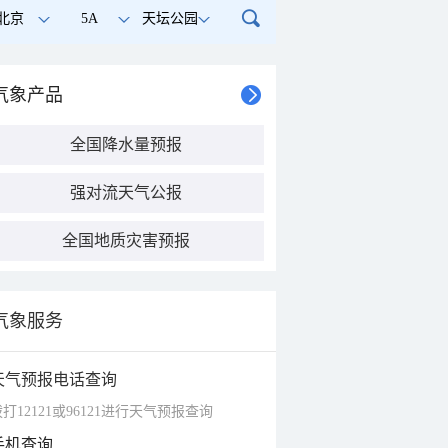
北京
5A
天坛公园
气象产品
全国降水量预报
强对流天气公报
全国地质灾害预报
气象服务
天气预报电话查询
打12121或96121进行天气预报查询
手机查询