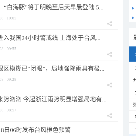
“白海豚”将于明晚至后天早晨登陆 5...
08
10:05
进入我国24小时警戒线 上海处于台风...
08
09:55
眼区模糊已“闭眼”，局地强降雨具有极...
08
09:28
来势汹汹 今起浙江雨势明显增强局地有...
08
08:57
8日06时发布台风橙色预警