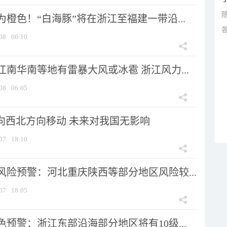
橙色！“白海豚”将在浙江至福建一带沿...
08
06:10
南华南等地有雷暴大风或冰雹 浙江风力...
08
06:05
将向西北方向移动 未来对我国无影响
07
18:10
风险预警：河北重庆陕西等部分地区风险较...
07
18:05
预警：浙江东部沿海部分地区将有10级...