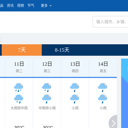
品
资讯
视频
节气
更多
区
7天
8-15天
11日
12日
13日
14日
周二
周三
周四
周五
大雨转中雨
中雨转小雨
小雨
小雨
30°C
30°C