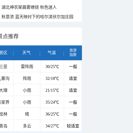
湖北神农架晨雾缭绕 秋色迷人
秋意浓 蓝天映衬下的哈尔滨伏尔加庄园
景点推荐
旅游
景区
天气
气温
指数
三亚
雷阵雨
30/25℃
一般
九寨沟
阵雨
32/18℃
适宜
大理
小雨
21/15℃
适宜
张家界
小雨
35/24℃
一般
桂林
晴
36/25℃
一般
青岛
多云
34/27℃
较适宜