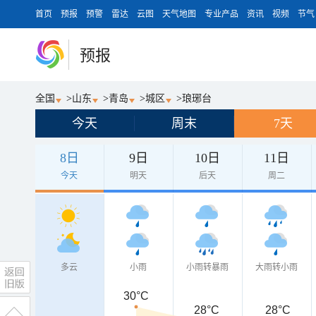
首页
预报
预警
雷达
云图
天气地图
专业产品
资讯
视频
节气
预报
全国
>
山东
>
青岛
>
城区
>
琅琊台
今天
周末
7天
8日
9日
10日
11日
今天
明天
后天
周二
多云
小雨
小雨转暴雨
大雨转小雨
30°C
28°C
28°C