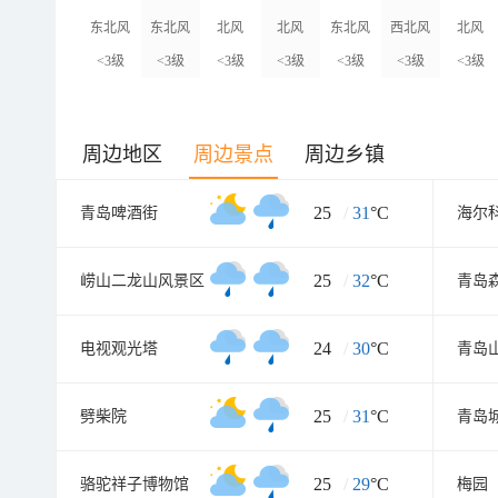
东北风
东北风
北风
北风
东北风
西北风
北风
<3级
<3级
<3级
<3级
<3级
<3级
<3级
周边地区
周边景点
周边乡镇
25
/
31
°C
青岛啤酒街
海尔
25
/
32
°C
崂山二龙山风景区
24
/
30
°C
电视观光塔
青岛
25
/
31
°C
劈柴院
青岛
25
/
29
°C
骆驼祥子博物馆
梅园