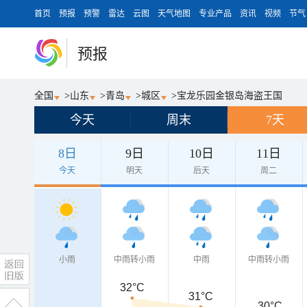
首页
预报
预警
雷达
云图
天气地图
专业产品
资讯
视频
节气
预报
全国
>
山东
>
青岛
>
城区
>
宝龙乐园金银岛海盗王国
今天
周末
7天
8日
9日
10日
11日
今天
明天
后天
周二
小雨
中雨转小雨
中雨
中雨转小雨
32°C
31°C
30°C