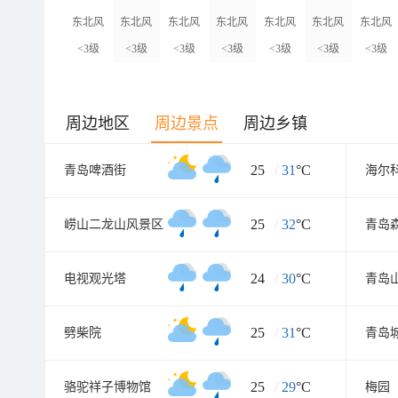
东北风
东北风
东北风
东北风
东北风
东北风
东北风
<3级
<3级
<3级
<3级
<3级
<3级
<3级
周边地区
周边景点
周边乡镇
25
/
31
°C
青岛啤酒街
海尔
25
/
32
°C
崂山二龙山风景区
24
/
30
°C
电视观光塔
青岛
25
/
31
°C
劈柴院
青岛
25
/
29
°C
骆驼祥子博物馆
梅园