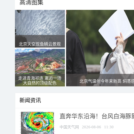
高清图集
北京天空现鱼鳞云景观
走进青海祁连 邂逅一场
北京气温创今年来新高 焖蒸
大自然的顶级配色
新闻资讯
直奔华东沿海！台风白海豚影
中国天气网
2026-08-06
11:30