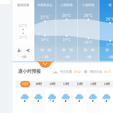
暴雨转雾
中雨转多云
小雨转晴
小雨转晴
晴
28°C
28°C
27°C
26°
22°C
20°C
19°C
19°C
18°C
17°
<3级
<3级
<3级
<3级
<3
逐小时预报
今日日落
19:42
明日日出
05:57
08时
09时
10时
11时
12时
13时
14时