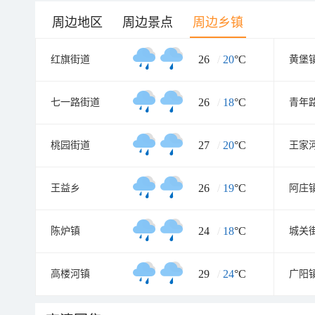
周边地区
周边景点
周边乡镇
26
/
20
°C
红旗街道
黄堡
26
/
18
°C
七一路街道
青年
27
/
20
°C
桃园街道
王家
26
/
19
°C
王益乡
阿庄
24
/
18
°C
陈炉镇
城关
29
/
24
°C
高楼河镇
广阳