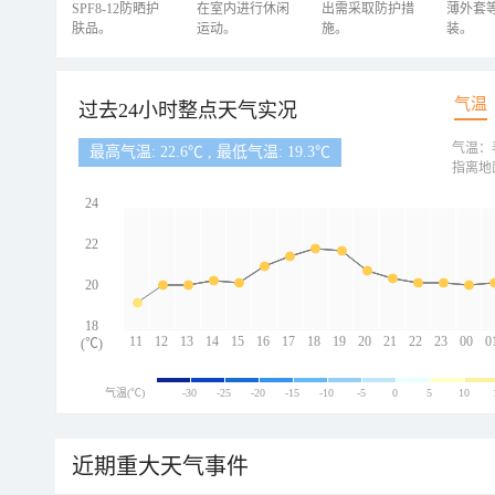
SPF8-12防晒护
在室内进行休闲
出需采取防护措
薄外套
肤品。
运动。
施。
装。
气温
过去24小时整点天气实况
气温：
最高气温: 22.6℃ , 最低气温: 19.3℃
指离地
24
22
20
18
11
12
13
14
15
16
17
18
19
20
21
22
23
00
0
(℃)
气温(℃)
-30
-25
-20
-15
-10
-5
0
5
10
近期重大天气事件