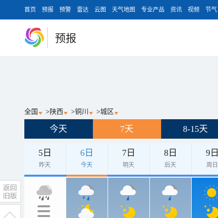
首页
预报
预警
雷达
云图
天气地图
专业产品
资讯
视频
节气
预报
全国
>
陕西
>
铜川
>
城区
今天
7天
8-15天
5日
6日
7日
8日
9
昨天
今天
明天
后天
周