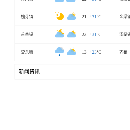
21
/
31
°C
槐芽镇
金渠
22
/
31
°C
首善镇
汤峪
13
/
23
°C
营头镇
齐镇
新闻资讯
“白海豚”今夜到明晨移入湖北
中国天气网
2026-08-10
17:17
台风“白海豚”风雨铺展 江
中国天气网
2026-08-10
16:50