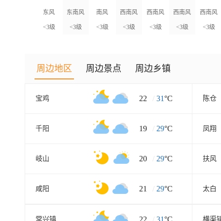
东风
东南风
南风
西南风
西南风
西南风
西南风
<3级
<3级
<3级
<3级
<3级
<3级
<3级
周边地区
周边景点
周边乡镇
22
/
31
°C
宝鸡
陈仓
19
/
29
°C
千阳
凤翔
20
/
29
°C
岐山
扶风
21
/
29
°C
咸阳
太白
22
/
31
°C
常兴镇
横渠