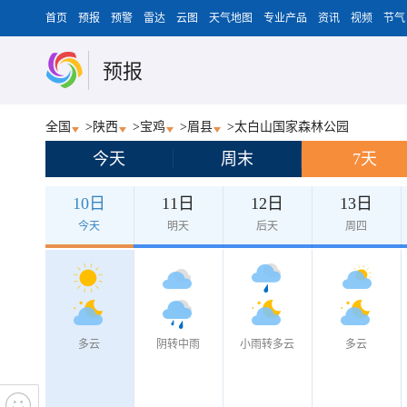
首页
预报
预警
雷达
云图
天气地图
专业产品
资讯
视频
节气
预报
全国
>
陕西
>
宝鸡
>
眉县
>
太白山国家森林公园
今天
周末
7天
10日
11日
12日
13日
今天
明天
后天
周四
多云
阴转中雨
小雨转多云
多云