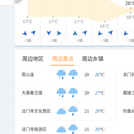
26°
18°
17°C
17°C
17°C
17°C
16°C
<3级
<3级
<3级
<3级
<3
周边地区
周边景点
周边乡镇
20
/
26
°C
周公庙
龙门
20
/
27
°C
大唐秦王陵
嘉陵
21
/
29
°C
法门寺文化景区
钓鱼
21
/
29
°C
法门寺旅游区