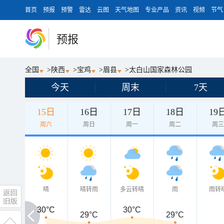
首页
预报
预警
雷达
云图
天气地图
专业产品
资讯
视频
节气
预报
全国
>
陕西
>
宝鸡
>
眉县
>
太白山国家森林公园
今天
周末
7天
15日
16日
17日
18日
19
周六
周日
周一
周二
周
晴
晴转雨
多云转晴
雨
雨转
30°C
30°C
30°C
29°C
29°C