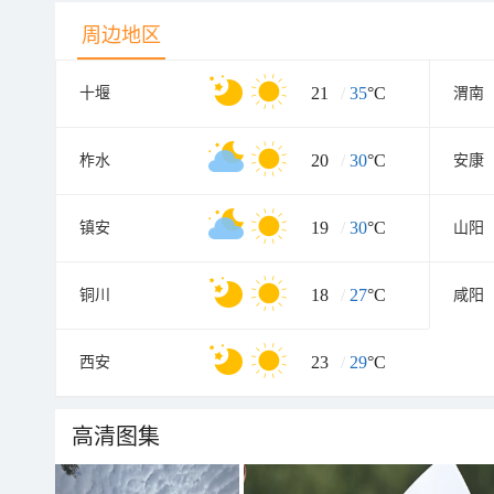
周边地区
21
/
35
°C
十堰
渭南
20
/
30
°C
柞水
安康
19
/
30
°C
镇安
山阳
18
/
27
°C
铜川
咸阳
23
/
29
°C
西安
高清图集