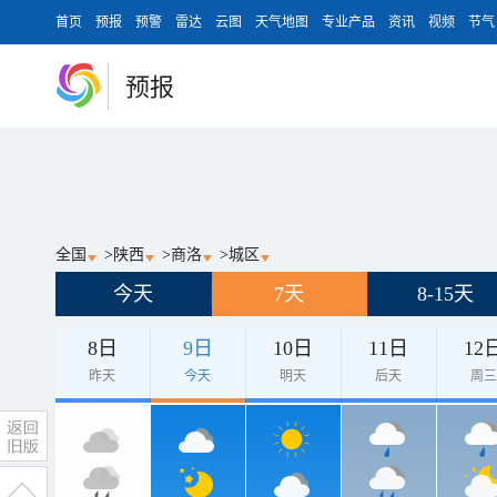
首页
预报
预警
雷达
云图
天气地图
专业产品
资讯
视频
节气
预报
全国
>
陕西
>
商洛
>
城区
今天
7天
8-15天
8日
9日
10日
11日
12
昨天
今天
明天
后天
周