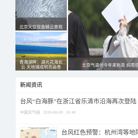
北京天空现鱼鳞云景观
青海湖畔：湖光花海长
北京气温创今年来新高 焖蒸
云 天地铺成明亮画卷
新闻资讯
台风“白海豚”在浙江省乐清市沿海再次登陆
中国天气网
2026-08-09
18:48
​台风红色预警：杭州湾等地阵