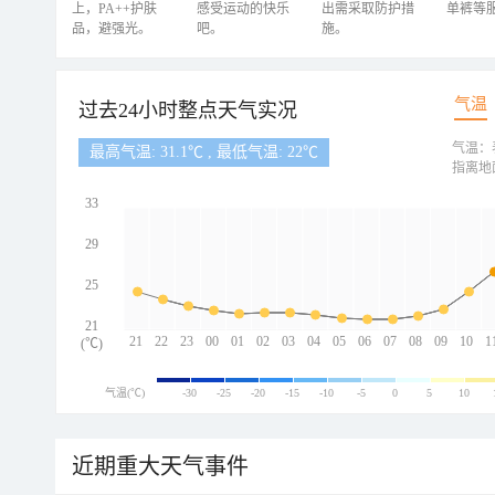
上，PA++护肤
感受运动的快乐
出需采取防护措
单裤等
品，避强光。
吧。
施。
气温
过去24小时整点天气实况
气温：
最高气温: 31.1℃ , 最低气温: 22℃
指离地
33
29
25
21
21
22
23
00
01
02
03
04
05
06
07
08
09
10
1
(℃)
气温(℃)
-30
-25
-20
-15
-10
-5
0
5
10
近期重大天气事件