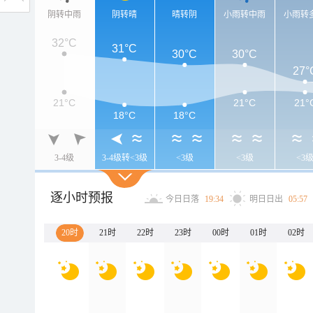
阴转中雨
阴转晴
晴转阴
小雨转中雨
小雨转
32°C
31°C
30°C
30°C
27°
21°C
21°C
21°
18°C
18°C
3-4级
3-4级转<3级
<3级
<3级
<3
逐小时预报
今日日落
19:34
明日日出
05:57
20时
21时
22时
23时
00时
01时
02时