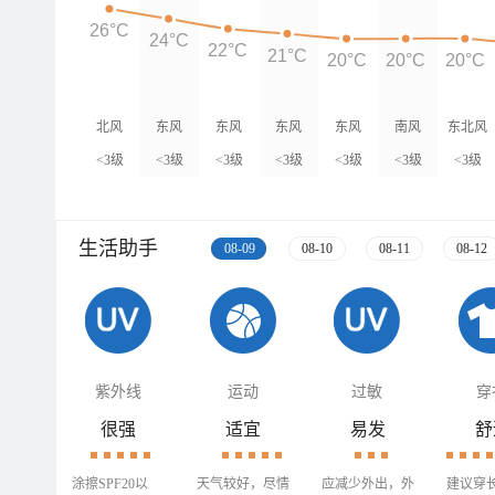
26°C
24°C
22°C
21°C
20°C
20°C
20°C
北风
东风
东风
东风
东风
南风
东北风
<3级
<3级
<3级
<3级
<3级
<3级
<3级
生活助手
08-09
08-10
08-11
08-12
紫外线
运动
过敏
穿
很强
适宜
易发
舒
涂擦SPF20以
天气较好，尽情
应减少外出，外
建议穿