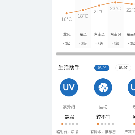
23°C
22°
21°C
18°C
16°C
北风
东风
东南风
东南风
东南
<3级
<3级
<3级
<3级
<3
生活助手
08-06
08-07
紫外线
运动
最弱
较不宜
辐射弱，涂擦
有降水，推荐您
应减