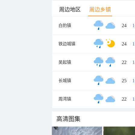
周边地区
周边乡镇
24
/
1
白豹镇
24
/
1
铁边城镇
22
/
1
吴起镇
25
/
1
长城镇
22
/
1
周湾镇
高清图集