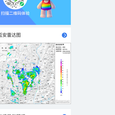
延安雷达图
21时
22时
23时
00时
01时
02时
03时
04时