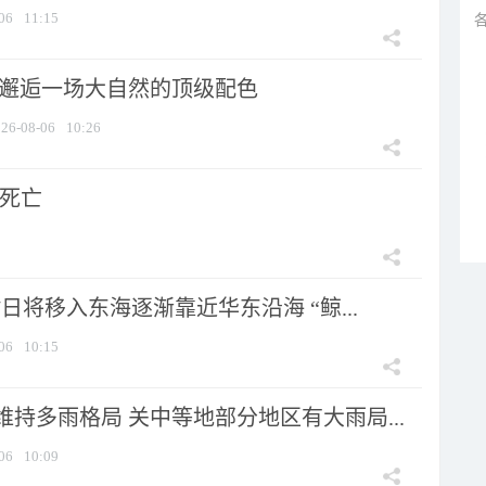
06
11:15
 邂逅一场大自然的顶级配色
26-08-06
10:26
人死亡
7日将移入东海逐渐靠近华东沿海 “鲸...
06
10:15
持多雨格局 关中等地部分地区有大雨局...
06
10:09