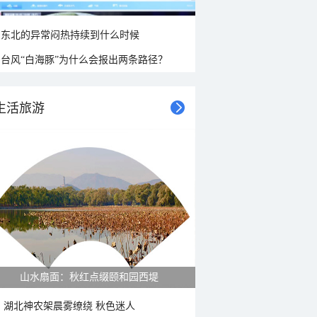
东北的异常闷热持续到什么时候
台风“白海豚”为什么会报出两条路径？
生活旅游
山水扇面：秋红点缀颐和园西堤
湖北神农架晨雾缭绕 秋色迷人