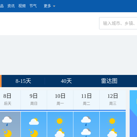
品
资讯
视频
节气
更多
8-15天
40天
雷达图
8日
9日
10日
11日
12日
后天
周日
周一
周二
周三