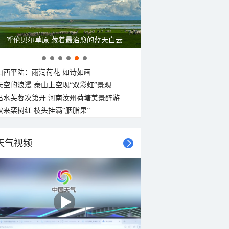
呼伦贝尔草原 藏着最治愈的蓝天白云
山西平陆：雨润荷花 如诗如画
天空的浪漫 泰山上空现“双彩虹”景观
出水芙蓉次第开 河南汝州荷塘美景醉游...
秋来栾树红 枝头挂满“胭脂果”
天气视频