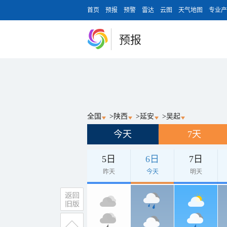
首页
预报
预警
雷达
云图
天气地图
专业产
预报
全国
>
陕西
>
延安
>
吴起
今天
7天
5日
6日
7日
昨天
今天
明天