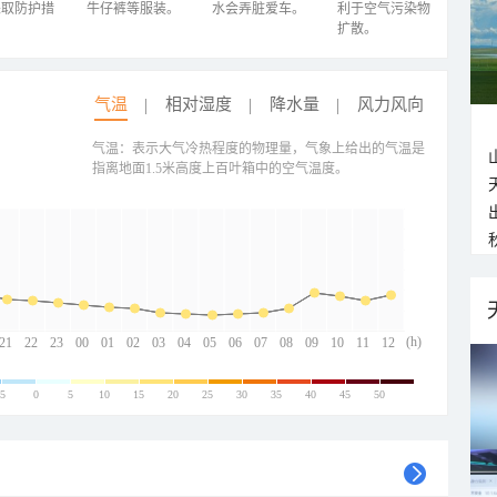
采取防护措
牛仔裤等服装。
水会弄脏爱车。
利于空气污染物
扩散。
气温
相对湿度
降水量
风力风向
气温：表示大气冷热程度的物理量，气象上给出的气温是
指离地面1.5米高度上百叶箱中的空气温度。
(h)
21
22
23
00
01
02
03
04
05
06
07
08
09
10
11
12
-5
0
5
10
15
20
25
30
35
40
45
50