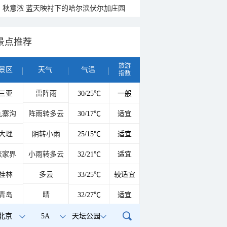
秋意浓 蓝天映衬下的哈尔滨伏尔加庄园
景点推荐
旅游
景区
天气
气温
指数
三亚
雷阵雨
30/25℃
一般
九寨沟
阵雨转多云
30/17℃
适宜
大理
阴转小雨
25/15℃
适宜
张家界
小雨转多云
32/21℃
适宜
桂林
多云
33/25℃
较适宜
青岛
晴
32/27℃
适宜
北京
5A
天坛公园