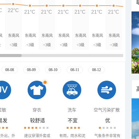
C
22°C
21°C
21°C
21°C
21°C
21°C
21°C
20°C
风
东南风
东南风
东南风
东南风
东南风
东南风
东南风
东南风
级
<3级
<3级
<3级
<3级
<3级
<3级
<3级
<3级
08-08
08-09
08-10
08-11
08-12
过敏
穿衣
洗车
空气污染扩散
易发
较舒适
不宜
优
少外出，外
建议穿薄外套或
有雨，雨水和泥
气象条件非常有