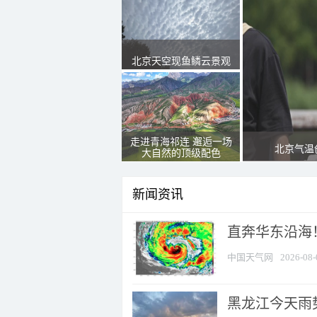
北京天空现鱼鳞云景观
走进青海祁连 邂逅一场
北京气温
大自然的顶级配色
新闻资讯
直奔华东沿海！
中国天气网
2026-08-
黑龙江今天雨势