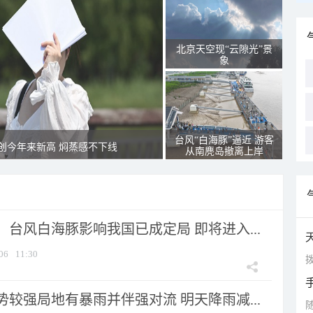
北京天空现“云隙光”景
象
台风“白海豚”逼近 游客
创今年来新高 焖蒸感不下线
从南麂岛撤离上岸
台风白海豚影响我国已成定局 即将进入...
06
11:30
拨
较强局地有暴雨并伴强对流 明天降雨减...