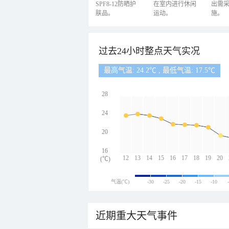
SPF8-12防晒护
在室内进行休闲
出需
肤品。
运动。
施。
过去24小时整点天气实况
最高气温: 24.2℃ , 最低气温: 17.5℃
28
24
20
16
12
13
14
15
16
17
18
19
20
(℃)
气温(℃)
-30
-25
-20
-15
-10
近期重大天气事件