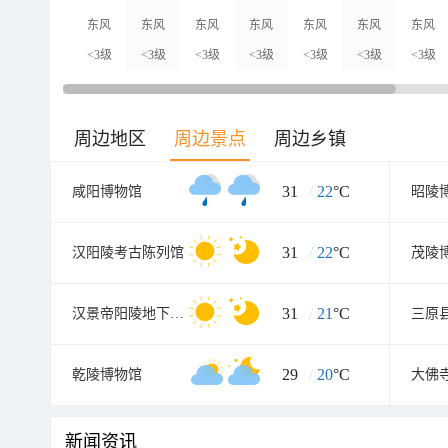
东风
东风
东风
东风
东风
东风
东风
<3级
<3级
<3级
<3级
<3级
<3级
<3级
周边地区
周边景点
周边乡镇
31
/
22
°C
咸阳博物馆
昭陵
31
/
22
°C
汉阳陵考古陈列馆
茂陵
31
/
21
°C
汉景帝阳陵地下博物馆
三原
29
/
20
°C
乾陵博物馆
大佛
新闻资讯