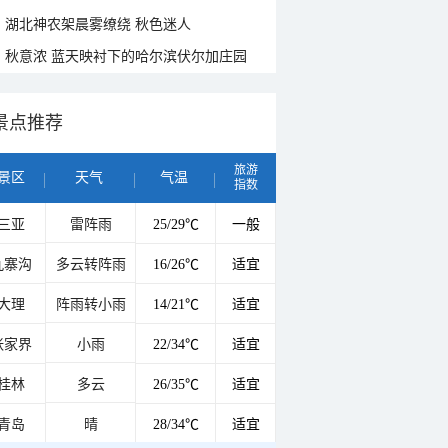
湖北神农架晨雾缭绕 秋色迷人
秋意浓 蓝天映衬下的哈尔滨伏尔加庄园
景点推荐
旅游
景区
天气
气温
指数
三亚
雷阵雨
25/29℃
一般
九寨沟
多云转阵雨
16/26℃
适宜
大理
阵雨转小雨
14/21℃
适宜
张家界
小雨
22/34℃
适宜
桂林
多云
26/35℃
适宜
青岛
晴
28/34℃
适宜