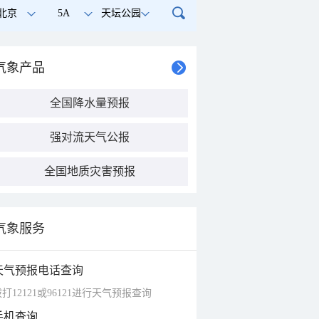
北京
5A
天坛公园
气象产品
全国降水量预报
强对流天气公报
全国地质灾害预报
气象服务
天气预报电话查询
打12121或96121进行天气预报查询
手机查询