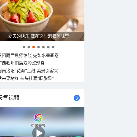
夏天的快乐 藏在这些消暑美味里
贵阳雨后晨雾缭绕 宛如水墨画卷
广西钦州雨后双彩虹现身
河南洛阳“花海”上线 美景引客来
秋来栾树红 枝头挂满“胭脂果”
天气视频