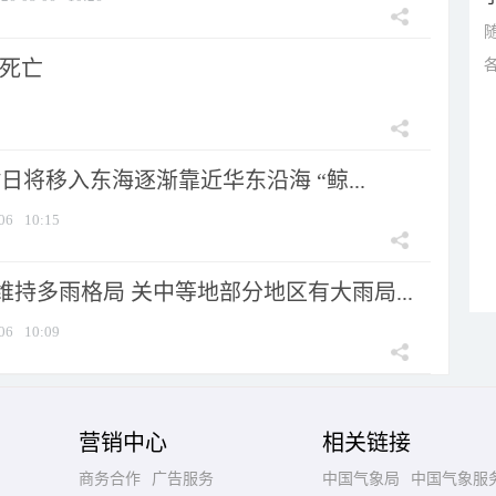
人死亡
7日将移入东海逐渐靠近华东沿海 “鲸...
06
10:15
持多雨格局 关中等地部分地区有大雨局...
06
10:09
营销中心
相关链接
商务合作
广告服务
中国气象局
中国气象服