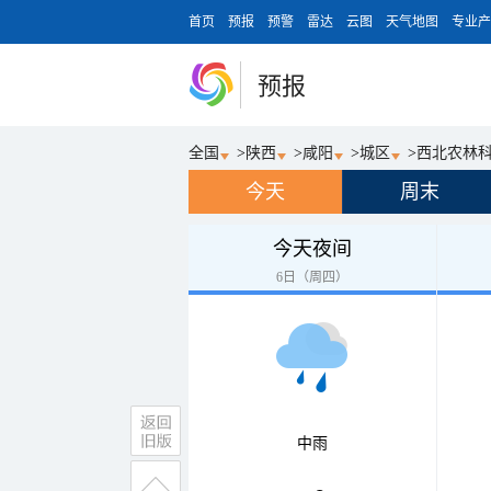
首页
预报
预警
雷达
云图
天气地图
专业产
预报
全国
>
陕西
>
咸阳
>
城区
>
西北农林
今天
周末
今天夜间
6日（周四）
中雨