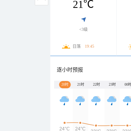
21
℃
<3级
日落
19:45
逐小时预报
20时
21时
22时
23时
00
24°C
24°C