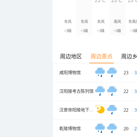
23°C
23°C
23°
东风
东风
东风
南风
东南
<3级
<3级
<3级
<3级
<3
周边地区
周边景点
周边
23
/
3
咸阳博物馆
22
/
3
汉阳陵考古陈列馆
22
/
3
汉景帝阳陵地下博物馆
20
/
2
乾陵博物馆