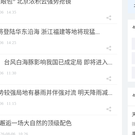
显眼包” 北京浓积云强势抢镜
06
14:35
将登陆华东沿海 浙江福建等地将现猛...
06
14:25
台风白海豚影响我国已成定局 即将进入...
06
11:30
较强局地有暴雨并伴强对流 明天降雨减...
06
11:15
 邂逅一场大自然的顶级配色
拨
26-08-06
10:26