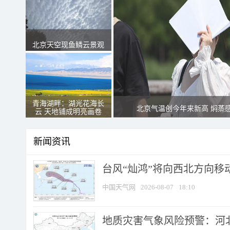
北京天空现鱼鳞云景观
青海湖畔：湖光花海长
北京气温创今年来新高 焖蒸
云 天地铺成明亮画卷
新闻资讯
台风“灿鸿”将向西北方向移
中国天气网
2026-08-07
18:10
地质灾害气象风险预警：河北