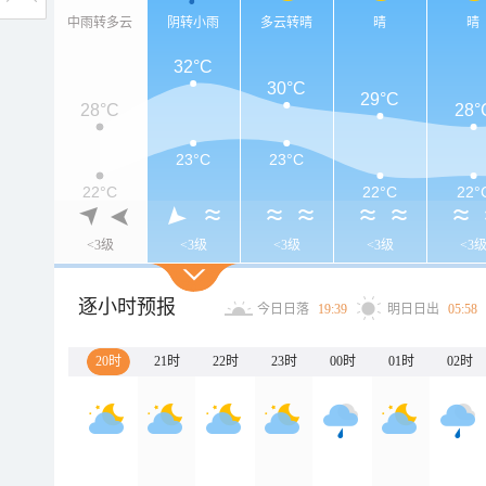
中雨转多云
阴转小雨
多云转晴
晴
晴
32°C
30°C
29°C
28°C
28°
23°C
23°C
22°C
22°C
22°
<3级
<3级
<3级
<3级
<3
逐小时预报
今日日落
19:39
明日日出
05:58
20时
21时
22时
23时
00时
01时
02时