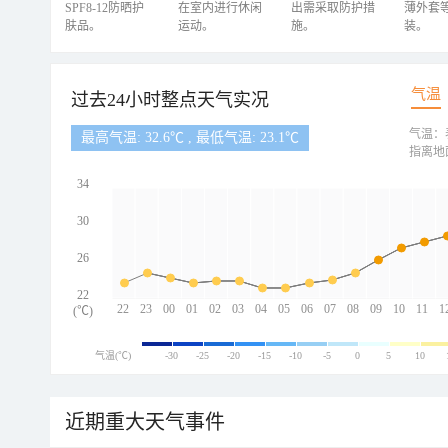
SPF8-12防晒护
在室内进行休闲
出需采取防护措
薄外套
肤品。
运动。
施。
装。
气温
过去24小时整点天气实况
气温：
最高气温: 32.6℃ , 最低气温: 23.1℃
指离地
34
30
26
22
22
23
00
01
02
03
04
05
06
07
08
09
10
11
1
(℃)
气温(℃)
-30
-25
-20
-15
-10
-5
0
5
10
近期重大天气事件