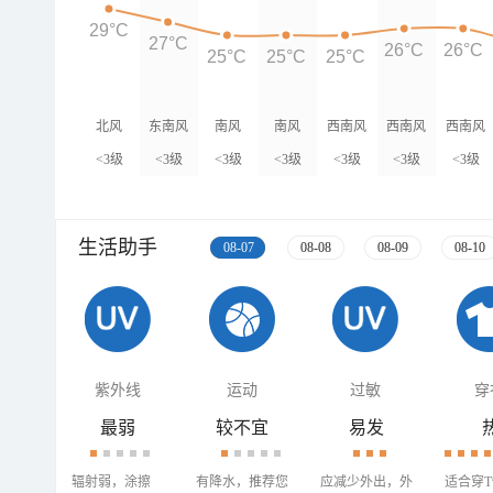
29°C
27°C
26°C
26°C
25°C
25°C
25°C
北风
东南风
南风
南风
西南风
西南风
西南风
<3级
<3级
<3级
<3级
<3级
<3级
<3级
生活助手
08-07
08-08
08-09
08-10
紫外线
运动
过敏
穿
最弱
较不宜
易发
辐射弱，涂擦
有降水，推荐您
应减少外出，外
适合穿