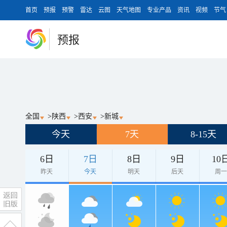
首页
预报
预警
雷达
云图
天气地图
专业产品
资讯
视频
节气
预报
全国
>
陕西
>
西安
>
新城
今天
7天
8-15天
6日
7日
8日
9日
10
昨天
今天
明天
后天
周