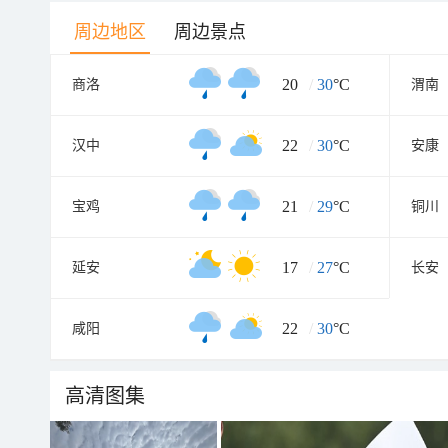
周边地区
周边景点
20
/
30
°C
商洛
渭南
22
/
30
°C
汉中
安康
21
/
29
°C
宝鸡
铜川
17
/
27
°C
延安
长安
22
/
30
°C
咸阳
高清图集