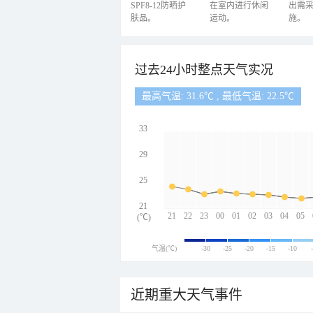
SPF8-12防晒护
在室内进行休闲
出需
肤品。
运动。
施。
过去24小时整点天气实况
最高气温: 31.6℃ , 最低气温: 22.5℃
33
29
25
21
21
22
23
00
01
02
03
04
05
(℃)
气温(℃)
-30
-25
-20
-15
-10
近期重大天气事件