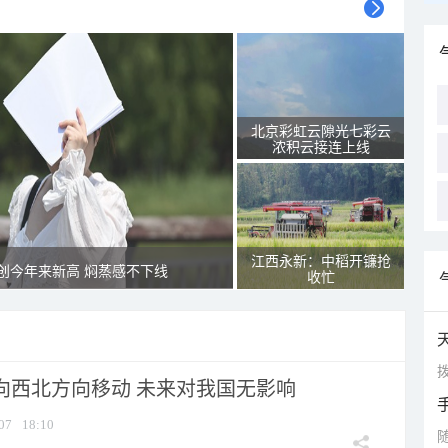
北京彩虹云隙光七彩云
浓积云接连上线
江西永新：中稻开镰抢
创今年来新高 焖蒸感不下线
收忙
拨
将向西北方向移动 未来对我国无影响
07
18:10