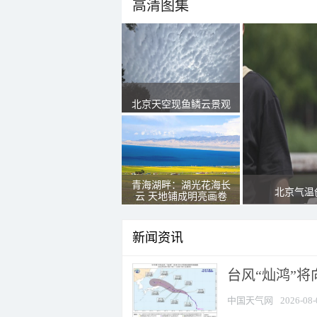
高清图集
北京天空现鱼鳞云景观
青海湖畔：湖光花海长
北京气温
云 天地铺成明亮画卷
新闻资讯
台风“灿鸿”
中国天气网
2026-08-