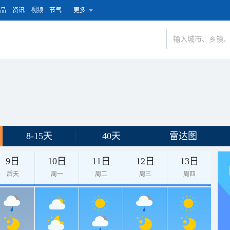
品
资讯
视频
节气
更多
8-15天
40天
雷达图
9日
10日
11日
12日
13日
后天
周一
周二
周三
周四