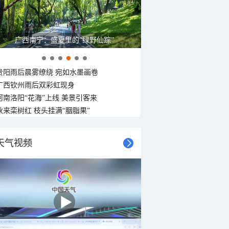
呼伦贝尔草原 藏着最治愈的蓝天白云
贵阳雨后晨雾缭绕 宛如水墨画卷
广西钦州雨后双彩虹现身
河南洛阳“花海”上线 美景引客来
秋来栾树红 枝头挂满“胭脂果”
天气视频