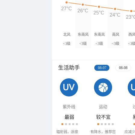
27°C
26°C
25°C
24°C
23°
北风
东南风
东南风
南风
西
<3级
<3级
<3级
<3级
<3
生活助手
08-07
08-08
紫外线
运动
最弱
较不宜
辐射弱，涂擦
有降水，推荐您
应减