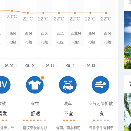
C
23°C
22°C
22°C
22°C
22°C
22°C
22°C
风
西风
西风
西风
西风
西北风
西风
西风
级
<3级
<3级
<3级
<3级
<3级
<3级
<3级
08-09
08-10
08-11
08-12
08-13
过敏
穿衣
洗车
空气污染扩散
易发
舒适
不宜
良
少外出，外
建议穿长袖衬衫
有雨，雨水和泥
气象条件有利于