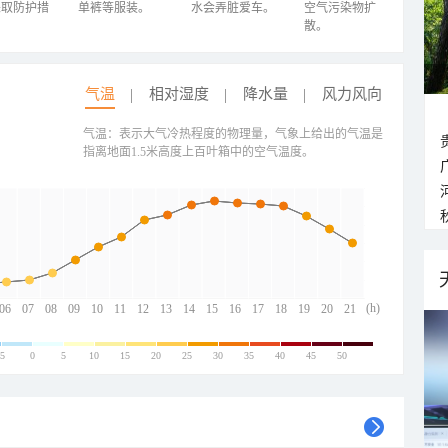
采取防护措
单裤等服装。
水会弄脏爱车。
空气污染物扩
散。
气温
相对湿度
降水量
风力风向
气温：表示大气冷热程度的物理量，气象上给出的气温是
指离地面1.5米高度上百叶箱中的空气温度。
(h)
06
07
08
09
10
11
12
13
14
15
16
17
18
19
20
21
-5
0
5
10
15
20
25
30
35
40
45
50