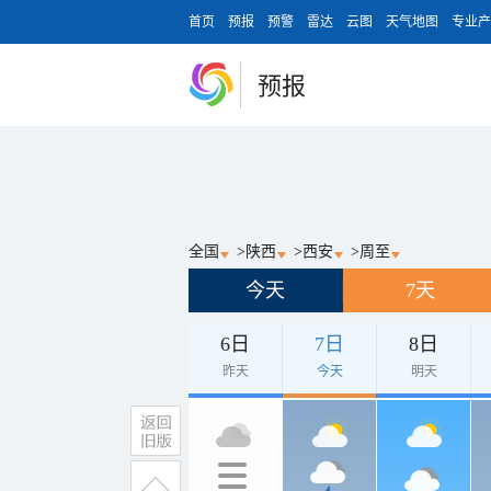
首页
预报
预警
雷达
云图
天气地图
专业产
预报
全国
>
陕西
>
西安
>
周至
今天
7天
6日
7日
8日
昨天
今天
明天