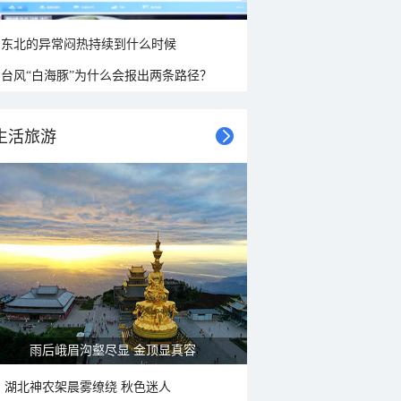
东北的异常闷热持续到什么时候
台风“白海豚”为什么会报出两条路径？
生活旅游
山水扇面：秋红点缀颐和园西堤
湖北神农架晨雾缭绕 秋色迷人