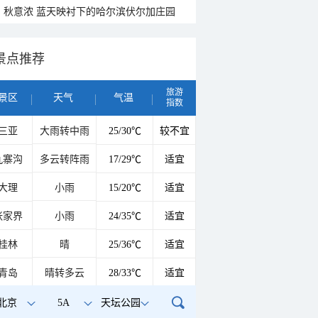
秋意浓 蓝天映衬下的哈尔滨伏尔加庄园
景点推荐
旅游
景区
天气
气温
指数
三亚
大雨转中雨
25/30℃
较不宜
九寨沟
多云转阵雨
17/29℃
适宜
大理
小雨
15/20℃
适宜
张家界
小雨
24/35℃
适宜
桂林
晴
25/36℃
适宜
青岛
晴转多云
28/33℃
适宜
北京
5A
天坛公园