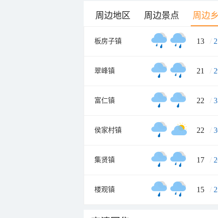
周边地区
周边景点
周边
13
/
2
板房子镇
21
/
2
翠峰镇
22
/
3
富仁镇
22
/
3
侯家村镇
17
/
2
集贤镇
15
/
2
楼观镇