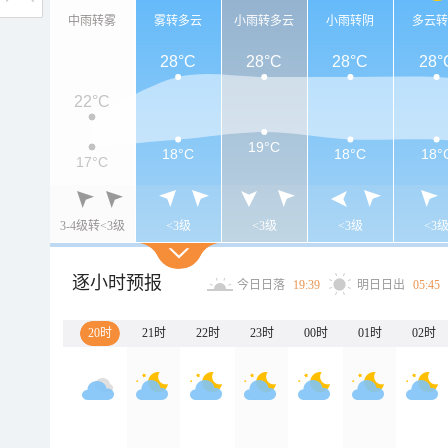
中雨转雾
雾转多云
小雨转多云
小雨转阴
多云
28°C
28°C
28°C
28°
22°C
19°C
18°C
18°C
18°
17°C
3-4级转<3级
<3级
<3级
<3级
<3
逐小时预报
今日日落
19:39
明日日出
05:45
20时
21时
22时
23时
00时
01时
02时