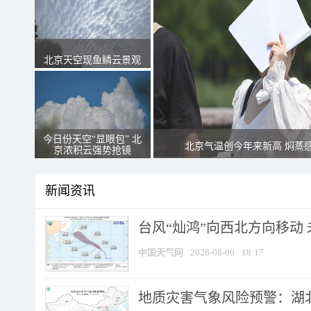
北京天空现鱼鳞云景观
今日份天空“显眼包” 北
北京气温创今年来新高 焖蒸
京浓积云强势抢镜
新闻资讯
台风“灿鸿”向西北方向移动
中国天气网
2026-08-06
18:17
地质灾害气象风险预警：湖北