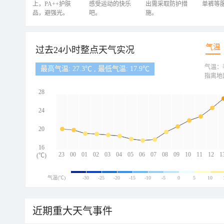
上，PA++护肤
感受运动的快乐
出需采取防护措
单裤等
品，避强光。
吧。
施。
气温
过去24小时整点天气实况
气温：
最高气温: 27.3℃ , 最低气温: 17.9℃
指离地
28
24
20
16
23
00
01
02
03
04
05
06
07
08
09
10
11
12
1
(℃)
气温(℃)
-30
-25
-20
-15
-10
-5
0
5
10
近期重大天气事件