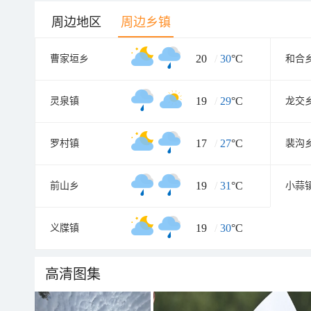
周边地区
周边乡镇
20
/
30
°C
曹家垣乡
和合
19
/
29
°C
灵泉镇
龙交
17
/
27
°C
罗村镇
裴沟
19
/
31
°C
前山乡
小蒜
19
/
30
°C
义牒镇
高清图集