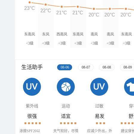
23°C
22°C
21°C
21°C
20°C
20°C
20°C
东南风
东风
西南风
东南风
南风
南风
东南风
<3级
<3级
<3级
<3级
<3级
<3级
<3级
生活助手
08-06
08-07
08-08
08-09
紫外线
运动
过敏
穿
很强
适宜
易发
舒
涂擦SPF20以
天气较好，尽情
应减少外出，外
建议穿