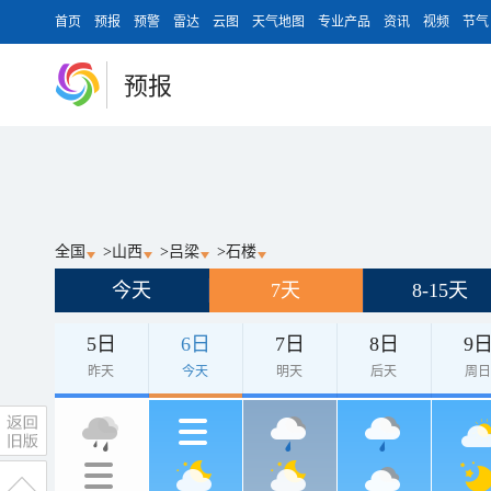
首页
预报
预警
雷达
云图
天气地图
专业产品
资讯
视频
节气
预报
全国
>
山西
>
吕梁
>
石楼
今天
7天
8-15天
5日
6日
7日
8日
9
昨天
今天
明天
后天
周