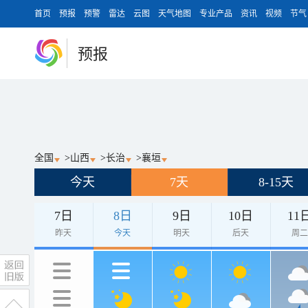
首页
预报
预警
雷达
云图
天气地图
专业产品
资讯
视频
节气
预报
全国
>
山西
>
长治
>
襄垣
今天
7天
8-15天
7日
8日
9日
10日
11
昨天
今天
明天
后天
周