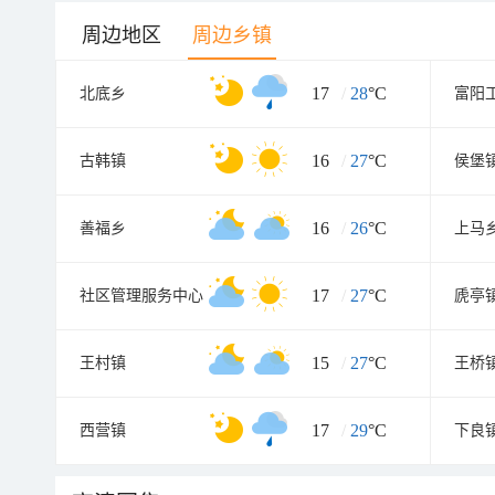
周边地区
周边乡镇
17
/
28
°C
北底乡
富阳
16
/
27
°C
古韩镇
侯堡
16
/
26
°C
善福乡
上马
17
/
27
°C
社区管理服务中心
虒亭
15
/
27
°C
王村镇
王桥
17
/
29
°C
西营镇
下良