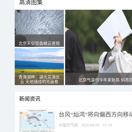
高清图集
北京天空现鱼鳞云景观
青海湖畔：湖光花海长
北京气温创今年来新高 焖蒸
云 天地铺成明亮画卷
新闻资讯
台风“灿鸿”将向偏西方向移
中国天气网
2026-08-08
18:18