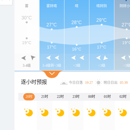
雾
雾转晴
晴
晴转阴
阴转
30°C
29°C
28°C
27°C
27°
19°C
19°
17°C
17°C
16°C
3-4级
3-4级转<3级
<3级
<3级
<3
逐小时预报
今日日落
19:27
明日日出
05:39
20时
21时
22时
23时
00时
01时
02时