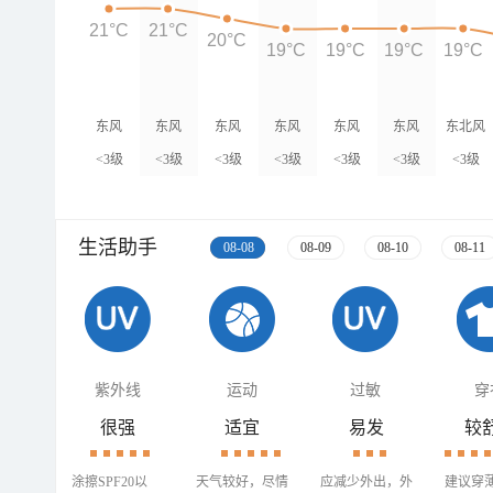
21°C
21°C
20°C
19°C
19°C
19°C
19°C
东风
东风
东风
东风
东风
东风
东北风
<3级
<3级
<3级
<3级
<3级
<3级
<3级
生活助手
08-08
08-09
08-10
08-11
紫外线
运动
过敏
穿
很强
适宜
易发
较
涂擦SPF20以
天气较好，尽情
应减少外出，外
建议穿