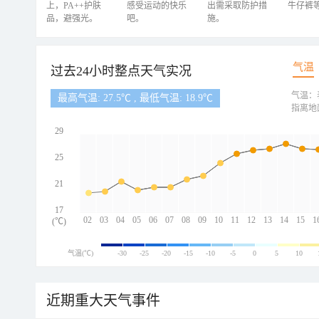
上，PA++护肤
感受运动的快乐
出需采取防护措
牛仔裤
品，避强光。
吧。
施。
气温
过去24小时整点天气实况
气温：
最高气温: 27.5℃ , 最低气温: 18.9℃
指离地
29
25
21
17
02
03
04
05
06
07
08
09
10
11
12
13
14
15
1
(℃)
气温(℃)
-30
-25
-20
-15
-10
-5
0
5
10
近期重大天气事件