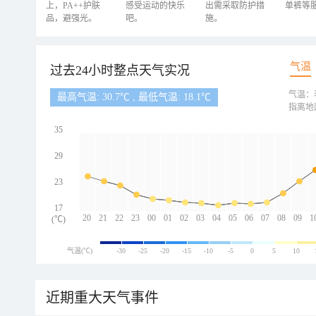
上，PA++护肤
感受运动的快乐
出需采取防护措
单裤等
品，避强光。
吧。
施。
气温
过去24小时整点天气实况
气温：
最高气温: 30.7℃ , 最低气温: 18.1℃
指离地
35
29
23
17
20
21
22
23
00
01
02
03
04
05
06
07
08
09
1
(℃)
气温(℃)
-30
-25
-20
-15
-10
-5
0
5
10
近期重大天气事件