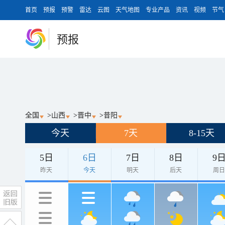
首页
预报
预警
雷达
云图
天气地图
专业产品
资讯
视频
节气
预报
全国
>
山西
>
晋中
>
昔阳
今天
7天
8-15天
5日
6日
7日
8日
9
昨天
今天
明天
后天
周