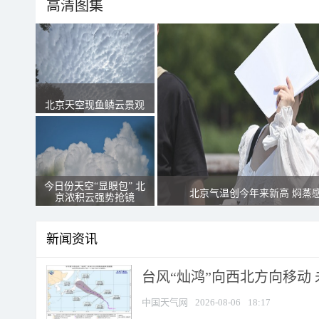
高清图集
北京天空现鱼鳞云景观
今日份天空“显眼包” 北
北京气温创今年来新高 焖蒸
京浓积云强势抢镜
新闻资讯
台风“灿鸿”向西北方向移动
中国天气网
2026-08-06
18:17