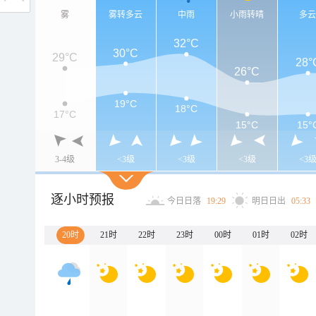
雾
雾转多云
中雨
小雨转晴
多
32°C
30°C
29°C
28°
26°C
19°C
18°C
17°C
15°C
15°
3-4级
<3级
<3级
<3级
<3
逐小时预报
今日日落
19:29
明日日出
05:33
20时
21时
22时
23时
00时
01时
02时