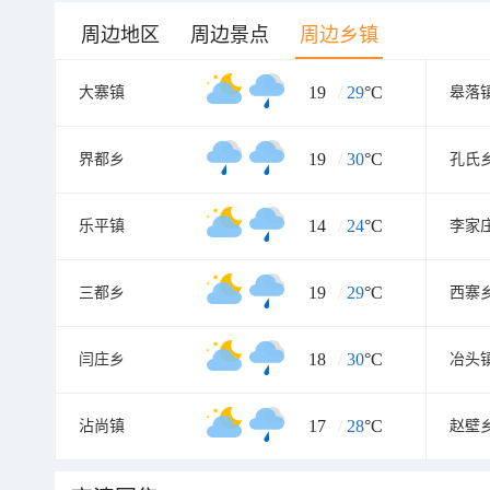
周边地区
周边景点
周边乡镇
19
/
29
°C
大寨镇
皋落
19
/
30
°C
界都乡
孔氏
14
/
24
°C
乐平镇
李家
19
/
29
°C
三都乡
西寨
18
/
30
°C
闫庄乡
冶头
17
/
28
°C
沾尚镇
赵壁