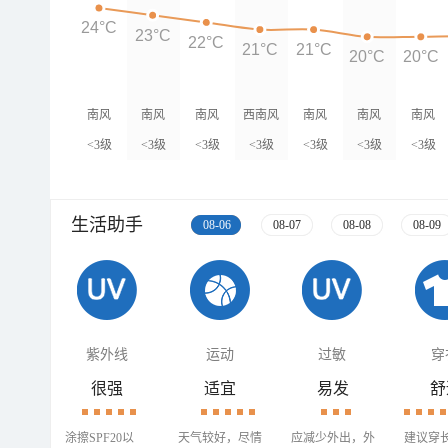
24°C
23°C
22°C
21°C
21°C
20°C
20°C
南风
南风
南风
西南风
南风
南风
南风
<3级
<3级
<3级
<3级
<3级
<3级
<3级
生活助手
08-06
08-07
08-08
08-09
紫外线
运动
过敏
穿
很强
适宜
易发
舒
涂擦SPF20以
天气较好，尽情
应减少外出，外
建议穿