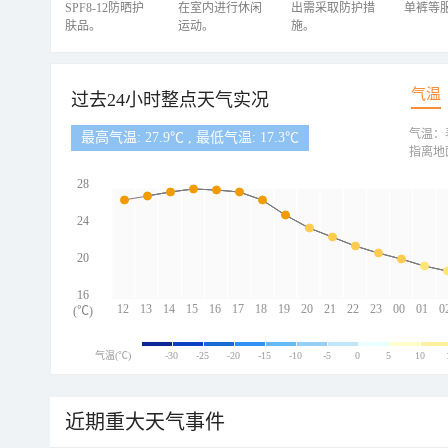
SPF8-12防晒护
在室内进行休闲
出需采取防护措
单裤等
肤品。
运动。
施。
气温
过去24小时整点天气实况
气温：
最高气温: 27.9℃ , 最低气温: 17.3℃
指离地
28
24
20
16
12
13
14
15
16
17
18
19
20
21
22
23
00
01
0
(℃)
气温(℃)
-30
-25
-20
-15
-10
-5
0
5
10
近期重大天气事件