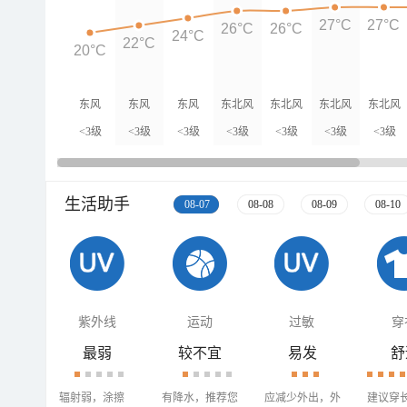
27°C
27°C
26°C
26°C
24°C
22°C
20°C
东风
东风
东风
东北风
东北风
东北风
东北风
<3级
<3级
<3级
<3级
<3级
<3级
<3级
生活助手
08-07
08-08
08-09
08-10
紫外线
运动
过敏
穿
最弱
较不宜
易发
舒
辐射弱，涂擦
有降水，推荐您
应减少外出，外
建议穿