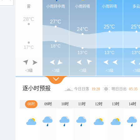
雾
小雨转中雨
小雨转晴
小雨转晴
多
28°C
27°C
25°C
25°
24°C
18°C
17°C
13°C
13°C
13°
<3级
<3级
<3级
<3级
<3
逐小时预报
今日日落
19:28
明日日出
05:35
08时
09时
10时
11时
12时
13时
14时