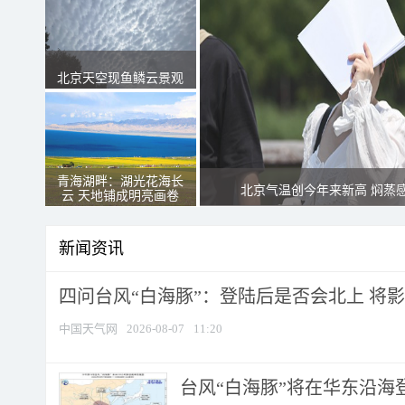
北京天空现鱼鳞云景观
青海湖畔：湖光花海长
北京气温创今年来新高 焖蒸
云 天地铺成明亮画卷
新闻资讯
四问台风“白海豚”：登陆后是否会北上 将影响
中国天气网
2026-08-07
11:20
台风“白海豚”将在华东沿海