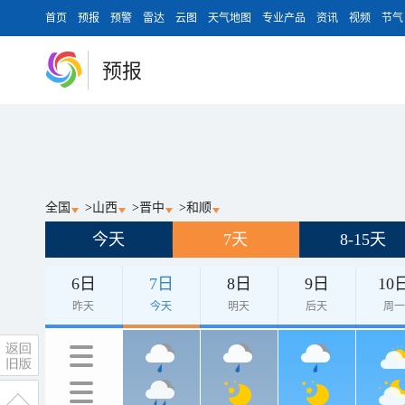
首页
预报
预警
雷达
云图
天气地图
专业产品
资讯
视频
节气
预报
全国
>
山西
>
晋中
>
和顺
今天
7天
8-15天
6日
7日
8日
9日
10
昨天
今天
明天
后天
周