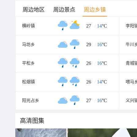
周边地区
周边景点
周边乡镇
27
/
14
°C
横岭镇
李阳
29
/
16
°C
马坊乡
牛川
26
/
16
°C
平松乡
青城
26
/
14
°C
松烟镇
喂马
27
/
16
°C
阳光占乡
义兴
高清图集