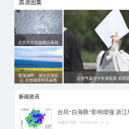
高清图集
北京天空现鱼鳞云景观
青海湖畔：湖光花海长
北京气温创今年来新高 焖蒸
云 天地铺成明亮画卷
新闻资讯
台风“白海豚”影响增强 浙江
中国天气网
2026-08-09
11:01