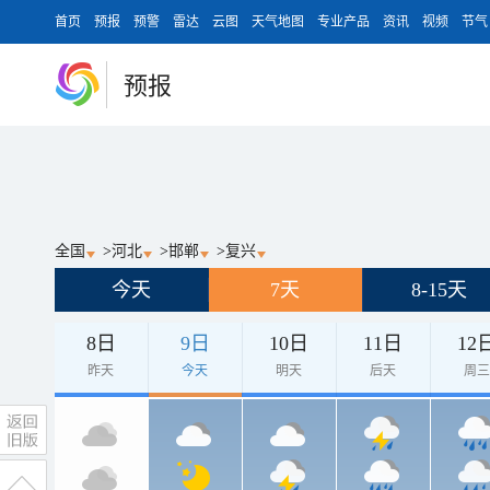
首页
预报
预警
雷达
云图
天气地图
专业产品
资讯
视频
节气
预报
全国
>
河北
>
邯郸
>
复兴
今天
7天
8-15天
8日
9日
10日
11日
12
昨天
今天
明天
后天
周