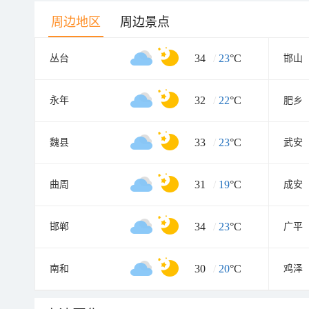
周边地区
周边景点
34
/
23
°C
丛台
邯山
32
/
22
°C
永年
肥乡
33
/
23
°C
魏县
武安
31
/
19
°C
曲周
成安
34
/
23
°C
邯郸
广平
30
/
20
°C
南和
鸡泽