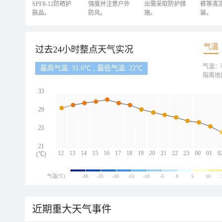
SPF8-12防晒护
强度并注意户外
出需采取防护措
裤等清
肤品。
防风。
施。
装。
气温
过去24小时整点天气实况
气温：
最高气温: 31.6℃ , 最低气温: 22℃
指离地
33
29
25
21
12
13
14
15
16
17
18
19
20
21
22
23
00
01
0
(℃)
气温(℃)
-30
-25
-20
-15
-10
-5
0
5
10
近期重大天气事件