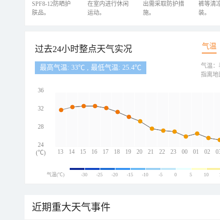
SPF8-12防晒护
在室内进行休闲
出需采取防护措
裤等清
肤品。
运动。
施。
装。
气温
过去24小时整点天气实况
气温：
最高气温: 33℃ , 最低气温: 25.4℃
指离地
36
32
28
24
13
14
15
16
17
18
19
20
21
22
23
00
01
02
0
(℃)
气温(℃)
-30
-25
-20
-15
-10
-5
0
5
10
近期重大天气事件