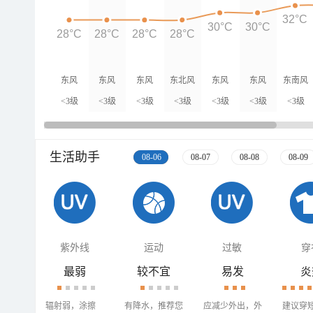
32°C
30°C
30°C
28°C
28°C
28°C
28°C
东风
东风
东风
东北风
东风
东风
东南风
<3级
<3级
<3级
<3级
<3级
<3级
<3级
生活助手
08-06
08-07
08-08
08-09
紫外线
运动
过敏
穿
最弱
较不宜
易发
炎
辐射弱，涂擦
有降水，推荐您
应减少外出，外
建议穿