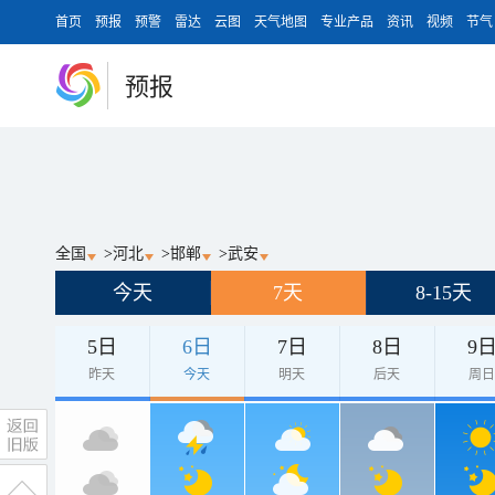
首页
预报
预警
雷达
云图
天气地图
专业产品
资讯
视频
节气
预报
全国
>
河北
>
邯郸
>
武安
今天
7天
8-15天
5日
6日
7日
8日
9
昨天
今天
明天
后天
周