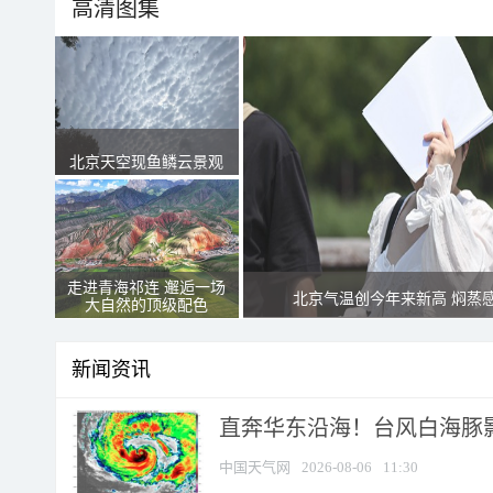
高清图集
北京天空现鱼鳞云景观
走进青海祁连 邂逅一场
北京气温创今年来新高 焖蒸
大自然的顶级配色
新闻资讯
直奔华东沿海！台风白海豚影
中国天气网
2026-08-06
11:30