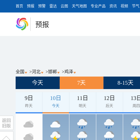
首页
预报
预警
雷达
云图
天气地图
专业产品
资讯
视频
节气
预报
全国
>
河北
>
邯郸
>
鸡泽
今天
7天
8-15天
9日
10日
11日
12日
13
昨天
今天
明天
后天
周