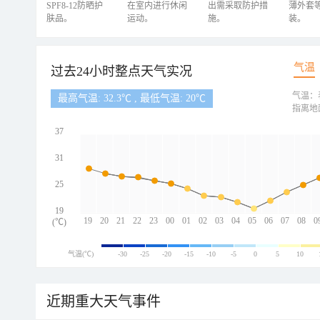
SPF8-12防晒护
在室内进行休闲
出需采取防护措
薄外套
肤品。
运动。
施。
装。
气温
过去24小时整点天气实况
气温：
最高气温: 32.3℃ , 最低气温: 20℃
指离地
37
31
25
19
19
20
21
22
23
00
01
02
03
04
05
06
07
08
0
(℃)
气温(℃)
-30
-25
-20
-15
-10
-5
0
5
10
近期重大天气事件