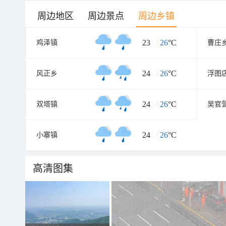
周边地区
周边景点
周边乡镇
23
/
26
°C
鸡泽镇
曹庄
24
/
26
°C
风正乡
浮图
24
/
26
°C
双塔镇
吴官
24
/
26
°C
小寨镇
高清图集