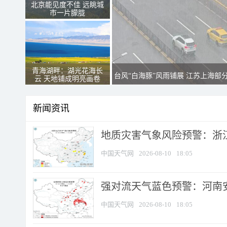
北京能见度不佳 远眺城
市一片朦胧
青海湖畔：湖光花海长
台风“白海豚”风雨铺展 江苏上海部
云 天地铺成明亮画卷
新闻资讯
地质灾害气象风险预警：浙江
中国天气网
2026-08-10
18:05
强对流天气蓝色预警：河南安徽
中国天气网
2026-08-10
18:05