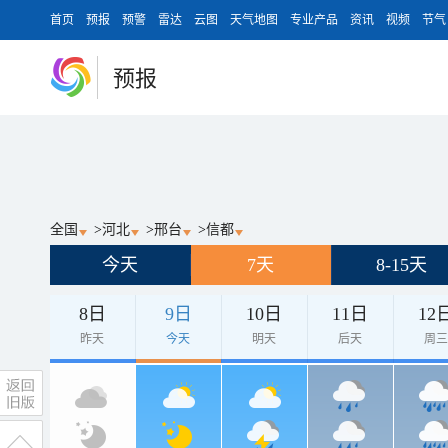
首页
预报
预警
雷达
云图
天气地图
专业产品
资讯
视频
节气
预报
全国
>
河北
>
邢台
>
信都
今天
7天
8-15天
8日
9日
10日
11日
12
昨天
今天
明天
后天
周