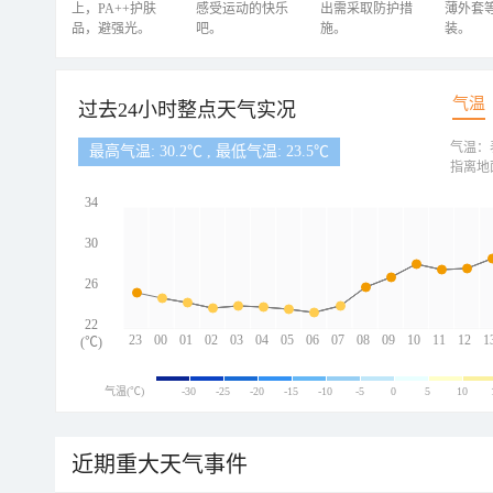
上，PA++护肤
感受运动的快乐
出需采取防护措
薄外套
品，避强光。
吧。
施。
装。
气温
过去24小时整点天气实况
气温：
最高气温: 30.2℃ , 最低气温: 23.5℃
指离地
34
30
26
22
23
00
01
02
03
04
05
06
07
08
09
10
11
12
1
(℃)
气温(℃)
-30
-25
-20
-15
-10
-5
0
5
10
近期重大天气事件