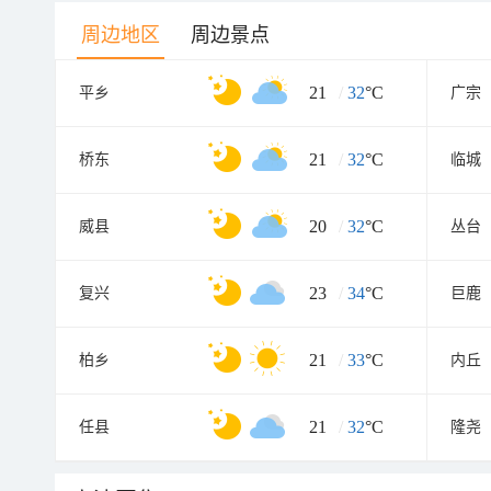
周边地区
周边景点
21
/
32
°C
平乡
广宗
21
/
32
°C
桥东
临城
20
/
32
°C
威县
丛台
23
/
34
°C
复兴
巨鹿
21
/
33
°C
柏乡
内丘
21
/
32
°C
任县
隆尧