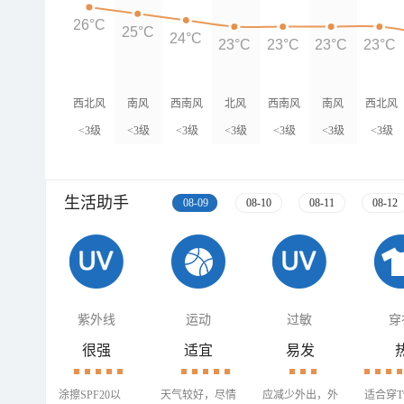
26°C
25°C
24°C
23°C
23°C
23°C
23°C
西北风
南风
西南风
北风
西南风
南风
西北风
<3级
<3级
<3级
<3级
<3级
<3级
<3级
生活助手
08-09
08-10
08-11
08-12
紫外线
运动
过敏
穿
很强
适宜
易发
涂擦SPF20以
天气较好，尽情
应减少外出，外
适合穿