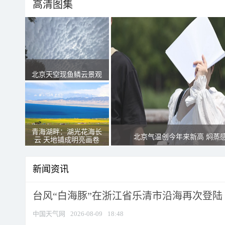
高清图集
北京天空现鱼鳞云景观
青海湖畔：湖光花海长
北京气温创今年来新高 焖蒸
云 天地铺成明亮画卷
新闻资讯
台风“白海豚”在浙江省乐清市沿海再次登陆
中国天气网
2026-08-09
18:48