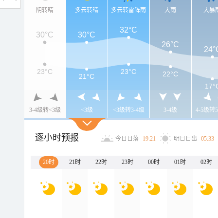
阴转晴
多云转晴
多云转雷阵雨
大雨
大暴
32°C
30°C
30°C
26°C
24°
23°C
23°C
22°C
21°C
17°
3-4级转<3级
<3级
<3级转3-4级
3-4级
4-5级转5
逐小时预报
今日日落
19:21
明日日出
05:33
20时
21时
22时
23时
00时
01时
02时