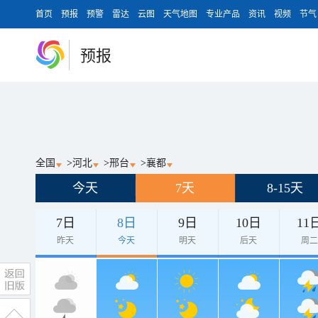
首页
预报
预警
雷达
云图
天气地图
专业产品
资讯
视频
节气
预报
全国
>
河北
>
邢台
>
襄都
今天
7天
8-15天
7日
8日
9日
10日
11
昨天
今天
明天
后天
周