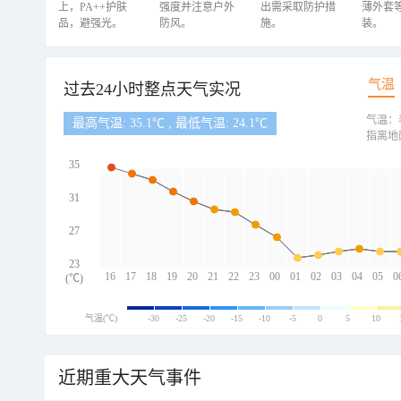
上，PA++护肤
强度并注意户外
出需采取防护措
薄外套
品，避强光。
防风。
施。
装。
气温
过去24小时整点天气实况
气温：
最高气温: 35.1℃ , 最低气温: 24.1℃
指离地
35
31
27
23
16
17
18
19
20
21
22
23
00
01
02
03
04
05
0
(℃)
气温(℃)
-30
-25
-20
-15
-10
-5
0
5
10
近期重大天气事件