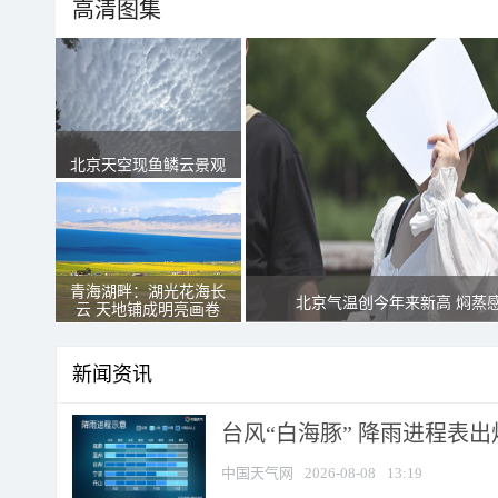
高清图集
北京天空现鱼鳞云景观
青海湖畔：湖光花海长
北京气温创今年来新高 焖蒸
云 天地铺成明亮画卷
新闻资讯
台风“白海豚” 降雨进程表出炉
中国天气网
2026-08-08
13:19