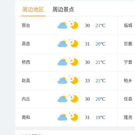
周边地区
周边景点
30
/
21
°C
邢台
临城
31
/
20
°C
高邑
巨鹿
30
/
21
°C
桥西
宁晋
33
/
21
°C
赵县
柏乡
30
/
20
°C
内丘
任县
31
/
19
°C
南和
隆尧